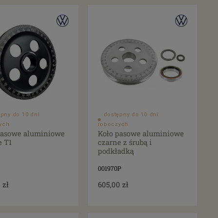
pny do 10 dni
dostępny do 10 dni
ych
roboczych
pasowe aluminiowe
Koło pasowe aluminiowe
e T1
czarne z śrubą i
podkładką
001970P
 zł
605,00 zł