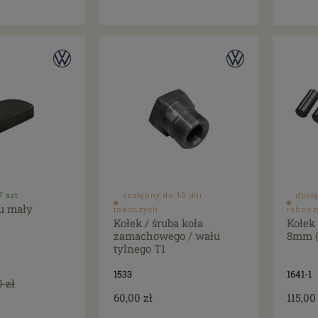
 szt.
dostępny do 10 dni
dostę
u mały
roboczych
robocz
Kołek / śruba koła
Kołek
zamachowego / wału
8mm (
tylnego T1
1533
1641-1
0 zł
60,00 zł
115,00