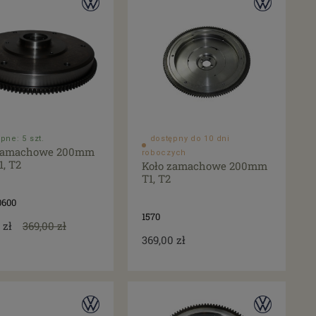
pne: 5 szt.
dostępny do 10 dni
 zamachowe 200mm
roboczych
1, T2
Koło zamachowe 200mm
T1, T2
0600
1570
 zł
369,00 zł
369,00 zł