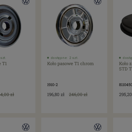
szt.
dostępne: 2 szt.
dostę
 T1
Koło pasowe T1 chrom
Koło
STD T
1910-2
811045
64,00 zł
196,80 zł
246,00 zł
295,20