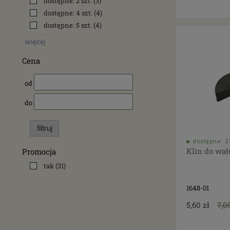
dostępne: 2 szt.
(3)
dostępne: 4 szt.
(4)
dostępne: 5 szt.
(4)
więcej
Cena
od
do
filtruj
dostępne: 27
Klin do wał
Promocja
tak
(31)
1648-01
5,60 zł
7,0