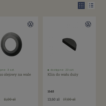
pne: 3 szt.
dostępne: 23 szt.
ns olejowy na wale
Klin do wału duży
1648
ł
11,00 zł
13,60 zł
17,00 zł