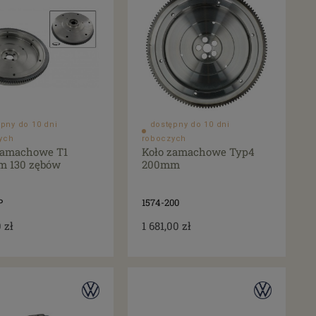
pny do 10 dni
dostępny do 10 dni
ych
roboczych
zamachowe T1
Koło zamachowe Typ4
 130 zębów
200mm
P
1574-200
 zł
1 681,00 zł