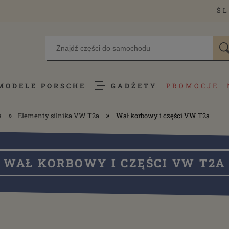
ŚL
MODELE PORSCHE
GADŻETY
PROMOCJE
»
»
a
Elementy silnika VW T2a
Wał korbowy i części VW T2a
WAŁ KORBOWY I CZĘŚCI VW T2A