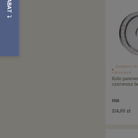
dostępny do
roboczych
Koło pasow
czerwone be
1916
214,00 zł