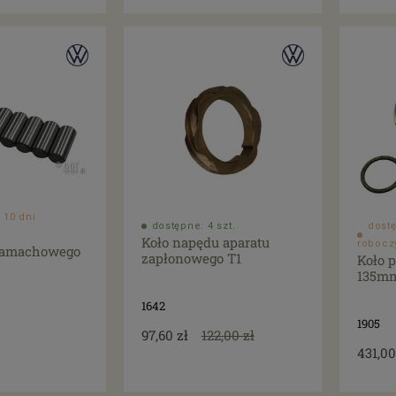
 10 dni
dostępne: 4 szt.
dostę
Koło napędu aparatu
robocz
 zamachowego
zapłonowego T1
Koło 
135mm 
1642
1905
97,60 zł
122,00 zł
431,00