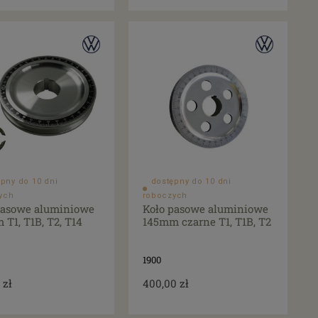
pny do 10 dni
dostępny do 10 dni
ych
roboczych
pasowe aluminiowe
Koło pasowe aluminiowe
T1, T1B, T2, T14
145mm czarne T1, T1B, T2
1900
 zł
400,00 zł