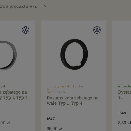
zwa produktu A-Z
szt.
dostępny do 10 dni
dostę
a zębatego na
Dysta
roboczych
y Typ 1, Typ 4
T1
Dystans koła zębatego na
wale Typ 1, Typ 4
1649
1647
,00 zł
8,80 z
35,00 zł