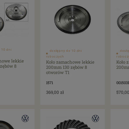
 10 dni
dostępny do 10 dni
dostę
roboczych
robocz
howe lekkie
Koło zamachowe lekkie
Koło 
zębów 8
200mm 130 zębów 8
200mm
otworów T1
1571
001503
369,00 zł
570,00