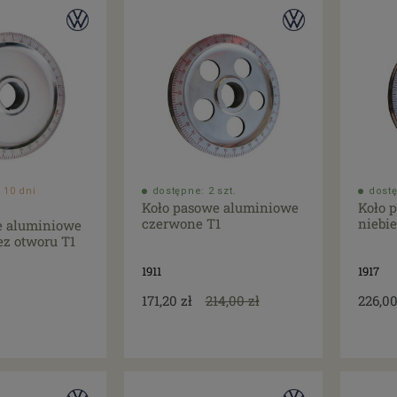
 10 dni
dostępne: 2 szt.
dostę
Koło pasowe aluminiowe
Koło 
czerwone T1
niebie
e aluminiowe
z otworu T1
1911
1917
171,20 zł
214,00 zł
226,00