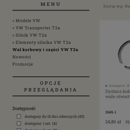
MENU
Sortuj wg:
Na
« Modele VW
« VW Transporter T2a
« Silnik VW T2a
« Elementy silnika VW T2a
Wał korbowy i części VW T2a
Nowości
Promocje
OPCJE
dostępne: 8 
PRZEGLĄDANIA
Dystans koł
wale otwart
Dostępność
1646-1
dostępny do 10 dni roboczych
(45)
24,80 zł
31
dostępne: 1 szt.
(4)