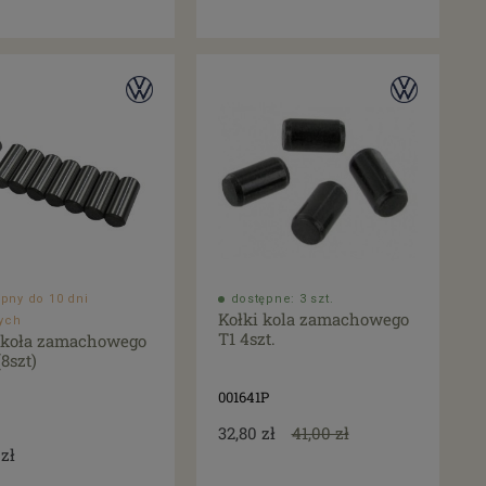
pny do 10 dni
dostępne: 3 szt.
Kołki kola zamachowego
ych
T1 4szt.
 koła zamachowego
8szt)
001641P
32,80 zł
41,00 zł
 zł