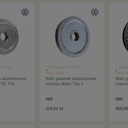
 10 dni
dostępny do 10 dni
dostę
roboczych
robocz
e aluminiowe
Koło pasowe aluminiowe
Koło 
1B, T14
czarna skala Typ 1
czarn
1915
1910
214,00 zł
656,00