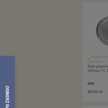
dostępny do
roboczych
Koło pasow
145mm T1, T
1904
431,00 zł