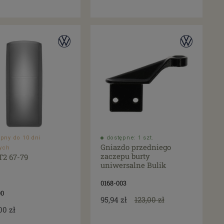
pny do 10 dni
dostępne: 1 szt.
Gniazdo przedniego
ych
zaczepu burty
T2 67-79
uniwersalne Bulik
0168-003
00
95,94 zł
123,00 zł
00 zł