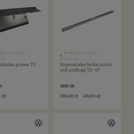
pny do 10 dni
dostępny do 10 dni
ych
roboczych
 silnika prawa T2
Reperaturka belka przód
pod podłogą T2 -67
81
0890-58
 zł
106,08 zł
136,00 zł