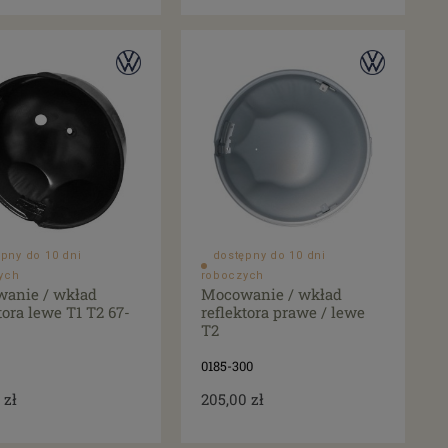
pny do 10 dni
dostępny do 10 dni
ych
roboczych
anie / wkład
Mocowanie / wkład
tora lewe T1 T2 67-
reflektora prawe / lewe
T2
0185-300
 zł
205,00 zł