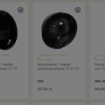
 10 dni
dostępny do 10 dni
dostę
roboczych
robocz
/ wkład
Mocowanie / wkład
Naroż
prawe T1 T2
reflektora prawe T1 T2 67-
cm T2
0183
0891-3
107,00 zł
943,00