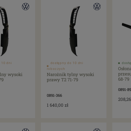
 10 dni
dostępny do 10 dni
dostę
Osłon
roboczych
przes
lny wysoki
Narożnik tylny wysoki
68-79
79
prawy T2 71-79
0891-89
0891-366
208,26
1 640,00 zł