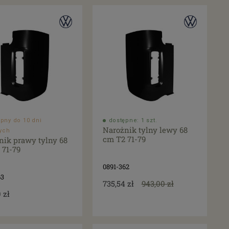
pny do 10 dni
dostępne: 1 szt.
Narożnik tylny lewy 68
ych
cm T2 71-79
nik prawy tylny 68
 71-79
0891-362
63
735,54 zł
943,00 zł
 zł