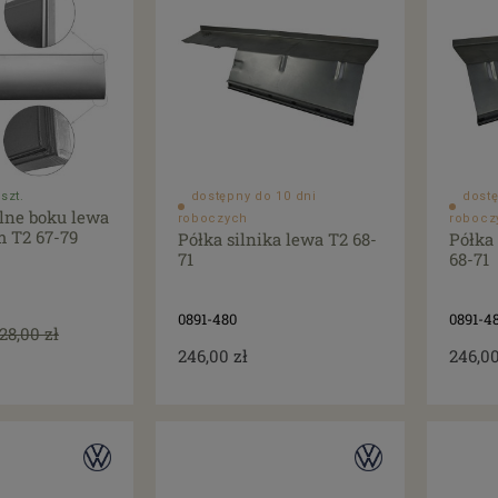
szt.
dostępny do 10 dni
dostę
lne boku lewa
roboczych
robocz
m T2 67-79
Półka silnika lewa T2 68-
Półka
71
68-71
0891-480
0891-4
28,00 zł
246,00 zł
246,00