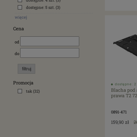
dostępne: 4 szt.
(3)
dostępne: 5 szt.
(3)
więcej
Cena
od
do
filtruj
Promocja
dostępne: 2 
Blacha pod
tak
(32)
prawa T2 72
0891-471
159,90 zł
2