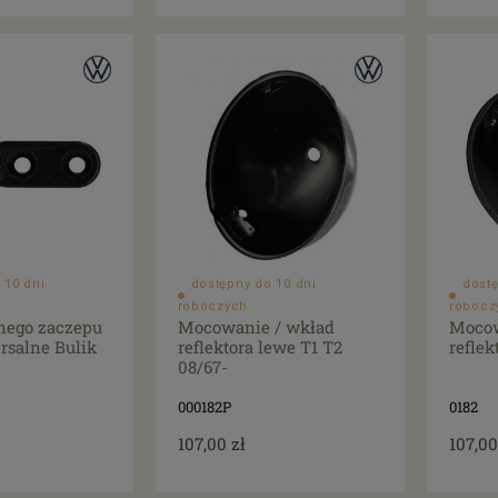
 10 dni
dostępny do 10 dni
dostę
roboczych
robocz
nego zaczepu
Mocowanie / wkład
Mocow
rsalne Bulik
reflektora lewe T1 T2
reflek
08/67-
000182P
0182
107,00 zł
107,00