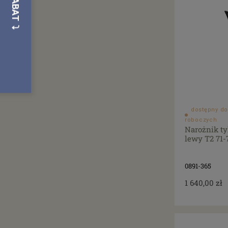
dostępny do
roboczych
Narożnik ty
lewy T2 71-
0891-365
1 640,00 zł