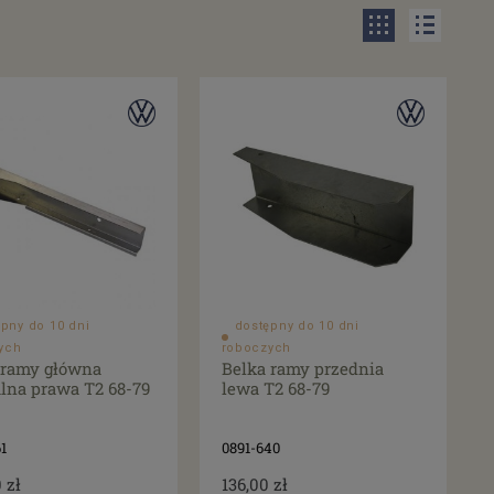
pny do 10 dni
dostępny do 10 dni
ych
roboczych
 ramy główna
Belka ramy przednia
alna prawa T2 68-79
lewa T2 68-79
1
0891-640
 zł
136,00 zł