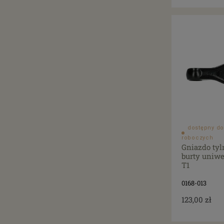
dostępny do
roboczych
Gniazdo tyl
burty uniwe
T1
0168-013
123,00 zł