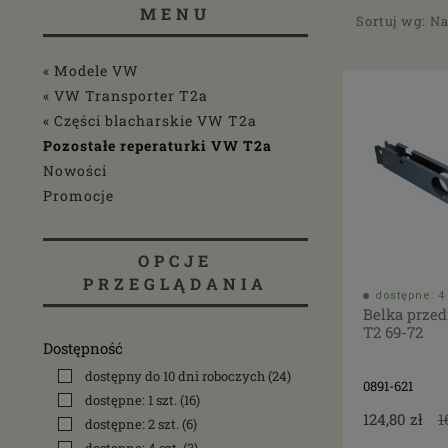
MENU
Sortuj wg:
Na
« Modele VW
« VW Transporter T2a
« Części blacharskie VW T2a
Pozostałe reperaturki VW T2a
Nowości
Promocje
OPCJE
PRZEGLĄDANIA
dostępne: 4 
Belka przed
T2 69-72
Dostępność
dostępny do 10 dni roboczych
(24)
0891-621
dostępne: 1 szt.
(16)
124,80 zł
1
dostępne: 2 szt.
(6)