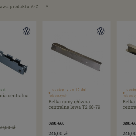
zwa produktu A-Z
szt.
dostępny do 10 dni
dostę
nia centralna
roboczych
robocz
Belka ramy główna
Belka
centralna lewa T2 68-79
centr
0891-660
0891-66
60,00 zł
246,00 zł
246,00