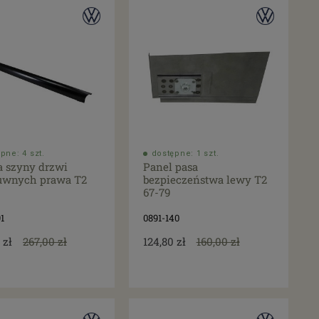
pne: 4 szt.
dostępne: 1 szt.
a szyny drzwi
Panel pasa
uwnych prawa T2
bezpieczeństwa lewy T2
67-79
1
0891-140
 zł
267,00 zł
124,80 zł
160,00 zł