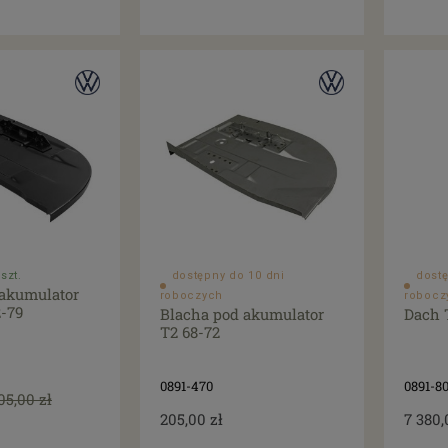
szt.
dostępny do 10 dni
dostę
 akumulator
roboczych
robocz
-79
Blacha pod akumulator
Dach 
T2 68-72
0891-470
0891-8
05,00 zł
205,00 zł
7 380,