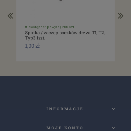
dostępne: powyżej 200 szt.
do
Spinka / zaczep boczków drzwi T1, T2,
Usz
Typ3 1szt.
drz
1,00 zł
1,0
INFORMACJE
MOJE KONTO