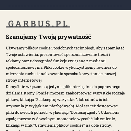
POPULARNE KATEGORIE
POPULARNE MODELE
Szanujemy Twoją prywatność
Używamy plików cookie i podobnych technologii, aby zapamiętać
Twoje ustawienia, prezentować spersonalizowane treści i
NEWSLETTER
reklamy oraz udostępniać funkcje związane z mediami
społecznościowymi. Pliki cookie wykorzystujemy również do
Otrzymuj najnowsze wiadomości i oferty bezpośrednio na swoją
mierzenia ruchu i analizowania sposobu korzystania z naszej
pocztę.
strony internetowej.
Domyślnie włączone są jedynie pliki niezbędne do poprawnego
działania strony. Poniżej możesz zaakceptować wszystkie rodzaje
ZAPISZ SIĘ >
plików, klikając “Zaakceptuj wszystkie”, lub odmówić ich
używania (z wyjątkiem niezbędnych). Możesz też dostosować
pliki do swoich potrzeb, wybierając “Dostosuj zgody”. Udzieloną
zgodę możesz w dowolnym momencie wycofać lub zmienić,
klikając w link “Ustawienia plików cookies” na dole strony.