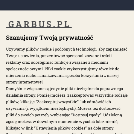
POPULARNE KATEGORIE
POPULARNE MODELE
Szanujemy Twoją prywatność
Używamy plików cookie i podobnych technologii, aby zapamiętać
Twoje ustawienia, prezentować spersonalizowane treści i
NEWSLETTER
reklamy oraz udostępniać funkcje związane z mediami
społecznościowymi. Pliki cookie wykorzystujemy również do
Otrzymuj najnowsze wiadomości i oferty bezpośrednio na swoją
mierzenia ruchu i analizowania sposobu korzystania z naszej
pocztę.
strony internetowej.
Domyślnie włączone są jedynie pliki niezbędne do poprawnego
działania strony. Poniżej możesz zaakceptować wszystkie rodzaje
ZAPISZ SIĘ >
plików, klikając “Zaakceptuj wszystkie”, lub odmówić ich
używania (z wyjątkiem niezbędnych). Możesz też dostosować
pliki do swoich potrzeb, wybierając “Dostosuj zgody”. Udzieloną
zgodę możesz w dowolnym momencie wycofać lub zmienić,
klikając w link “Ustawienia plików cookies” na dole strony.