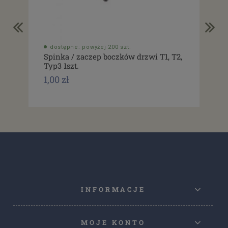
dostępne: powyżej 200 szt.
do
Spinka / zaczep boczków drzwi T1, T2,
Usz
Typ3 1szt.
drz
1,00 zł
1,0
INFORMACJE
MOJE KONTO