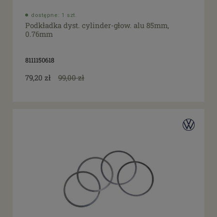
tak
(20)
dostępne: 1 szt.
Podkładka dyst. cylinder-głow. alu 85mm,
0.76mm
8111150618
79,20 zł
99,00 zł