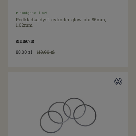
dostępne: 1 szt.
Podkładka dyst. cylinder-głow. alu 85mm,
1.02mm
8111150718
88,00 zł
110,00 zł