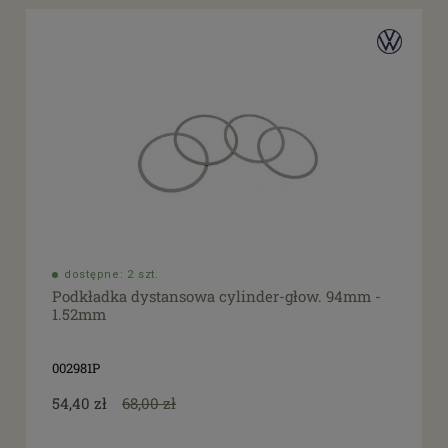
dostępne: 2 szt.
Podkładka dystansowa cylinder-głow. 94mm -
1.52mm
002981P
54,40 zł
68,00 zł