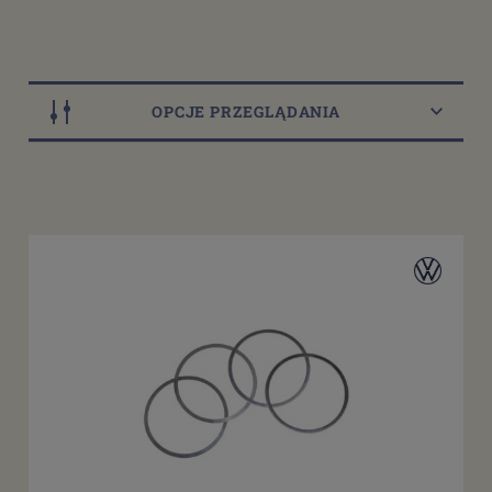
OPCJE PRZEGLĄDANIA
Dostępność
dostępny do 10 dni roboczych
(12)
dostępne: 1 szt.
(15)
dostępne: 2 szt.
(5)
Cena
od
filtruj
do
Promocja