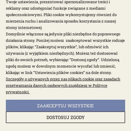
Twoje ustawienia, prezentować spersonalizowane treści i
98,40 zł
123,00 zł
reklamy oraz udostępniać funkcje związane z mediami
społecznościowymi. Pliki cookie wykorzystujemy również do
mierzenia ruchu i analizowania sposobu korzystania z naszej
strony internetowej.
Domyślnie włączone są jedynie pliki niezbędne do poprawnego
działania strony. Poniżej możesz zaakceptować wszystkie rodzaje
plików, klikając “Zaakceptuj wszystkie”, lub odmówić ich
używania (z wyjątkiem niezbędnych). Możesz też dostosować
pliki do swoich potrzeb, wybierając “Dostosuj zgody”. Udzieloną
zgodę możesz w dowolnym momencie wycofać lub zmienić,
klikając w link “Ustawienia plików cookies” na dole strony.
Szczegóły o używanych przez nas plikach cookie oraz zasadach
przetwarzania danych osobowych znajdziesz w Polityce
prywatności.
dostępne: 1 szt.
ZAAKCEPTUJ WSZYSTKIE
Podkładka dystansowa cylinder-głowica Typ4
1,016mm
DOSTOSUJ ZGODY
3053