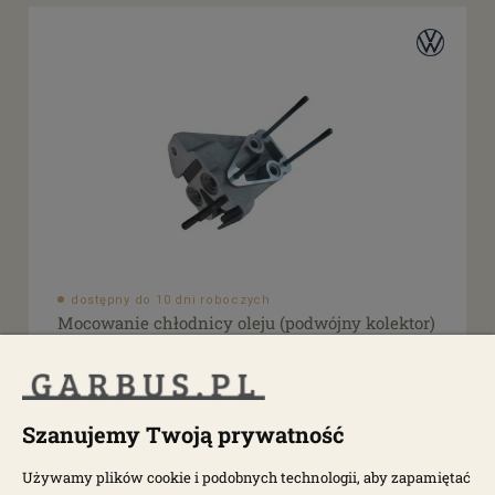
dostępny do 10 dni roboczych
Mocowanie chłodnicy oleju (podwójny kolektor)
T1
1823
Szanujemy Twoją prywatność
226,00 zł
Używamy plików cookie i podobnych technologii, aby zapamiętać