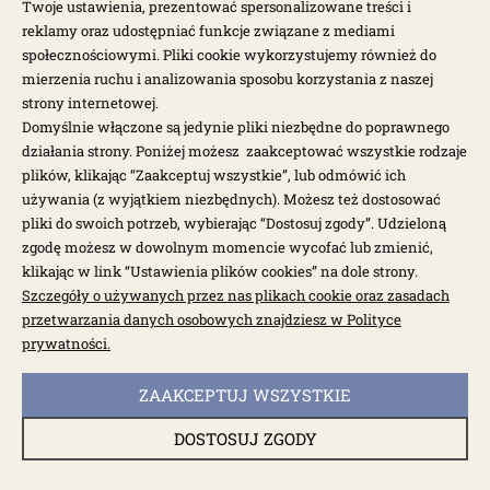
Twoje ustawienia, prezentować spersonalizowane treści i
reklamy oraz udostępniać funkcje związane z mediami
społecznościowymi. Pliki cookie wykorzystujemy również do
mierzenia ruchu i analizowania sposobu korzystania z naszej
strony internetowej.
Domyślnie włączone są jedynie pliki niezbędne do poprawnego
działania strony. Poniżej możesz zaakceptować wszystkie rodzaje
plików, klikając “Zaakceptuj wszystkie”, lub odmówić ich
używania (z wyjątkiem niezbędnych). Możesz też dostosować
pliki do swoich potrzeb, wybierając “Dostosuj zgody”. Udzieloną
zgodę możesz w dowolnym momencie wycofać lub zmienić,
klikając w link “Ustawienia plików cookies” na dole strony.
Szczegóły o używanych przez nas plikach cookie oraz zasadach
dostępne: 1 szt.
przetwarzania danych osobowych znajdziesz w Polityce
Mocowanie chłodnicy oleju 13/1600 T1 70-
prywatności.
ZAAKCEPTUJ WSZYSTKIE
1823
DOSTOSUJ ZGODY
224,00 zł
280,00 zł