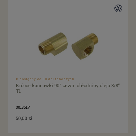
dostępny do 10 dni roboczych
Króćce końcówki 90° zewn. chłodnicy oleju 3/8"
T1
001861P
50,00 zł