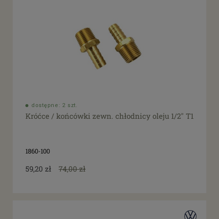
dostępne: 2 szt.
Króćce / końcówki zewn. chłodnicy oleju 1/2" T1
1860-100
59,20 zł
74,00 zł