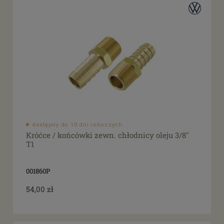
dostępny do 10 dni roboczych
Króćce / końcówki zewn. chłodnicy oleju 3/8"
T1
001860P
54,00 zł