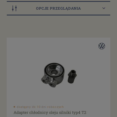
OPCJE PRZEGLĄDANIA
Dostępność
dostępny do 10 dni roboczych
(31)
dostępne: 1 szt.
(2)
dostępne: 2 szt.
(3)
dostępne: 4 szt.
(1)
dostępne: 5 szt.
(1)
więcej
Cena
od
filtruj
do
dostępny do 10 dni roboczych
Adapter chłodnicy oleju silniki typ4 T2
Promocja