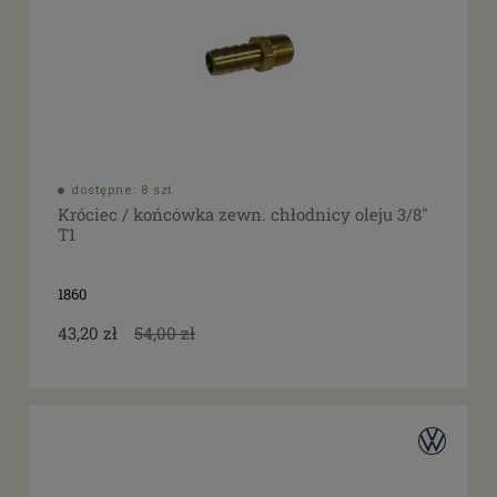
dostępne: 8 szt.
Króciec / końcówka zewn. chłodnicy oleju 3/8"
T1
1860
43,20 zł
54,00 zł