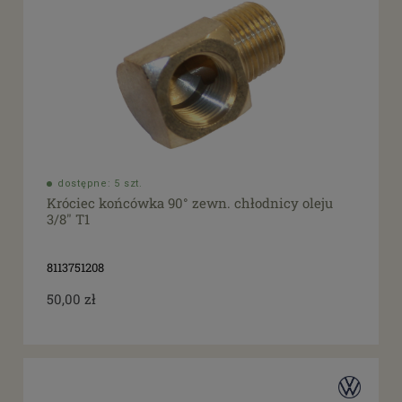
dostępne: 5 szt.
Króciec końcówka 90° zewn. chłodnicy oleju
3/8" T1
8113751208
50,00 zł