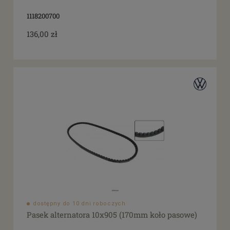
dostępne: 4 szt.
(3)
1118200700
więcej
136,00 zł
Cena
od
filtruj
do
Promocja
tak
(15)
dostępny do 10 dni roboczych
Pasek alternatora 10x905 (170mm koło pasowe)