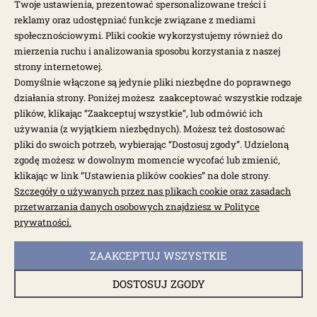
Twoje ustawienia, prezentować spersonalizowane treści i
reklamy oraz udostępniać funkcje związane z mediami
społecznościowymi. Pliki cookie wykorzystujemy również do
mierzenia ruchu i analizowania sposobu korzystania z naszej
strony internetowej.
Domyślnie włączone są jedynie pliki niezbędne do poprawnego
działania strony. Poniżej możesz zaakceptować wszystkie rodzaje
plików, klikając “Zaakceptuj wszystkie”, lub odmówić ich
używania (z wyjątkiem niezbędnych). Możesz też dostosować
pliki do swoich potrzeb, wybierając “Dostosuj zgody”. Udzieloną
zgodę możesz w dowolnym momencie wycofać lub zmienić,
dostępne: 2 szt.
klikając w link “Ustawienia plików cookies” na dole strony.
Pasek klinowy 1760mm Golf mk2 1800cc 88-91
Szczegóły o używanych przez nas plikach cookie oraz zasadach
przetwarzania danych osobowych znajdziesz w Polityce
prywatności.
1118102400
ZAAKCEPTUJ WSZYSTKIE
39,20 zł
49,00 zł
DOSTOSUJ ZGODY