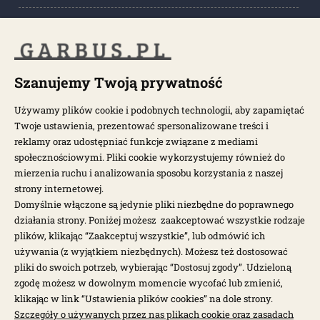
POPULARNE KATEGORIE
POPULARNE MODELE
Szanujemy Twoją prywatność
Używamy plików cookie i podobnych technologii, aby zapamiętać
Twoje ustawienia, prezentować spersonalizowane treści i
NEWSLETTER
reklamy oraz udostępniać funkcje związane z mediami
społecznościowymi. Pliki cookie wykorzystujemy również do
Otrzymuj najnowsze wiadomości i oferty bezpośrednio na swoją
mierzenia ruchu i analizowania sposobu korzystania z naszej
pocztę.
strony internetowej.
Domyślnie włączone są jedynie pliki niezbędne do poprawnego
działania strony. Poniżej możesz zaakceptować wszystkie rodzaje
ZAPISZ SIĘ >
plików, klikając “Zaakceptuj wszystkie”, lub odmówić ich
używania (z wyjątkiem niezbędnych). Możesz też dostosować
pliki do swoich potrzeb, wybierając “Dostosuj zgody”. Udzieloną
zgodę możesz w dowolnym momencie wycofać lub zmienić,
klikając w link “Ustawienia plików cookies” na dole strony.
Szczegóły o używanych przez nas plikach cookie oraz zasadach