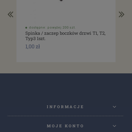
dostępne: powyżej 200 szt.
do
Spinka / zaczep boczków drzwi T1, T2,
Usz
Typ3 1szt.
drz
1,00 zł
1,0
INFORMACJE
MOJE KONTO