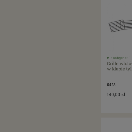
dostępne: 1 
Grille wlot
w klapie tyl
0423
140,00 zł