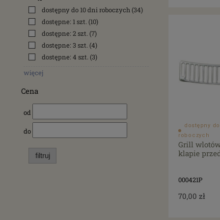
dostępny do 10 dni roboczych
(34)
dostępne: 1 szt.
(10)
dostępne: 2 szt.
(7)
dostępne: 3 szt.
(4)
dostępne: 4 szt.
(3)
więcej
Cena
od
dostępny do
do
roboczych
Grill wlotó
klapie przed
filtruj
000421P
70,00 zł