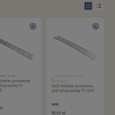
pne: 3 szt.
dostępny do 10 dni
wlotów powietrza
roboczych
lną szybą T1
Grill wlotów powietrza
00
pod tylną szybą T1 1303
0419
zł
95,00 zł