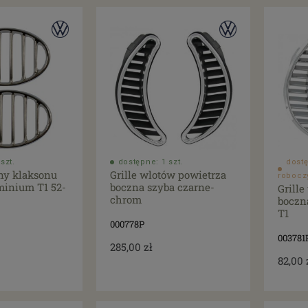
szt.
dostępne: 1 szt.
dostę
ony klaksonu
Grille wlotów powietrza
robocz
minium T1 52-
boczna szyba czarne-
Grill
chrom
boczn
T1
000778P
003781
285,00 zł
82,00 