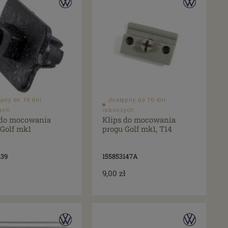
pny do 10 dni
dostępny do 10 dni
ych
roboczych
 do mocowania
Klips do mocowania
 Golf mk1
progu Golf mk1, T14
139
155853147A
ł
9,00 zł