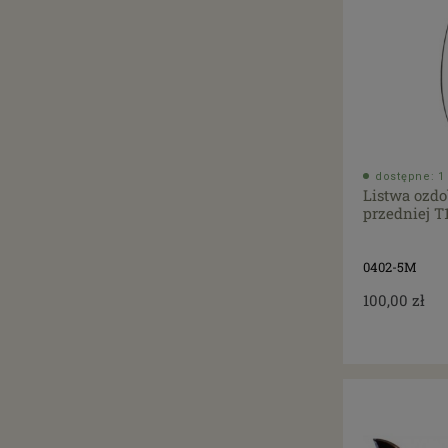
dostępne: 1 
Listwa ozd
przedniej T
0402-5M
100,00 zł