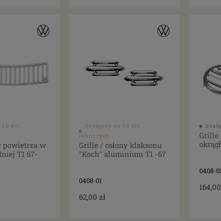
 10 dni
dostępny do 10 dni
dostę
Grille
roboczych
okrąg
w powietrza w
Grille / osłony klaksonu
niej T1 67-
"Koch" aluminium T1 -67
0408-0
0408-01
164,00
62,00 zł