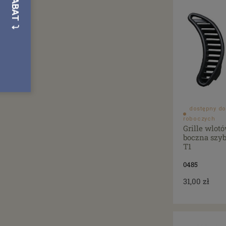
dostępny do
roboczych
Grille wlot
boczna szyb
T1
0485
31,00 zł