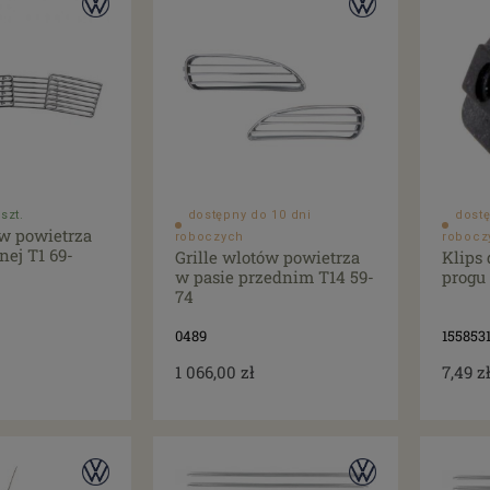
szt.
dostępny do 10 dni
dostę
ów powietrza
roboczych
robocz
nej T1 69-
Grille wlotów powietrza
Klips
w pasie przednim T14 59-
progu
74
0489
155853
1 066,00 zł
7,49 z