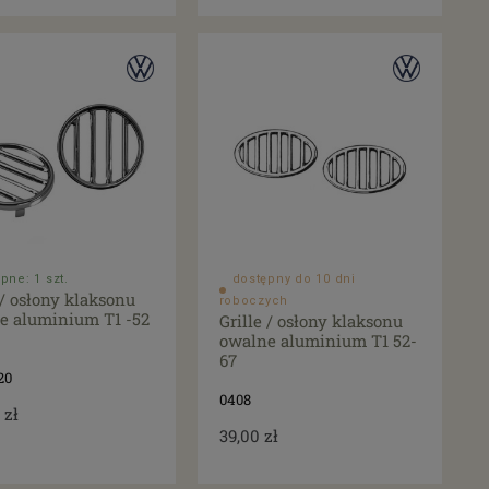
pne: 1 szt.
dostępny do 10 dni
 / osłony klaksonu
roboczych
łe aluminium T1 -52
Grille / osłony klaksonu
owalne aluminium T1 52-
67
20
0408
 zł
39,00 zł