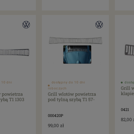
 10 dni
dostępny do 10 dni
dostę
Grill
roboczych
klapie
w powietrza
Grill wlotów powietrza
zybą T1 1303
pod tylną szybą T1 57-
0421
000420P
82,00 
99,00 zł