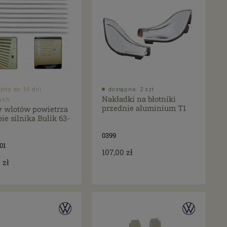
pny do 10 dni
dostępne: 2 szt.
Nakładki na błotniki
ych
przednie aluminium T1
y wlotów powietrza
ie silnika Bulik 63-
0399
01
107,00 zł
 zł