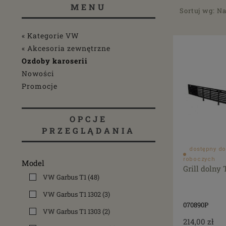
MENU
Sortuj wg:
Na
« Kategorie VW
« Akcesoria zewnętrzne
Ozdoby karoserii
Nowości
Promocje
OPCJE
PRZEGLĄDANIA
dostępny do
roboczych
Model
Grill dolny 
VW Garbus T1
(48)
VW Garbus T1 1302
(3)
070890P
VW Garbus T1 1303
(2)
214,00 zł