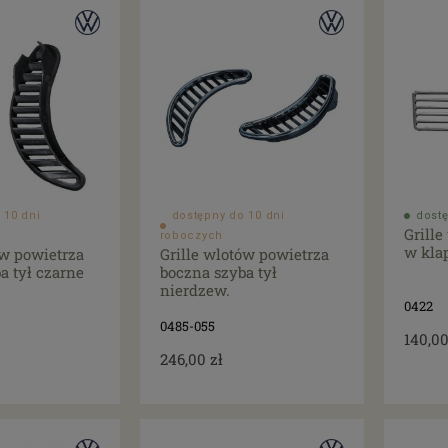
 10 dni
dostępny do 10 dni
dostę
Grill
roboczych
w klap
ów powietrza
Grille wlotów powietrza
a tył czarne
boczna szyba tył
nierdzew.
0422
0485-055
140,00
246,00 zł