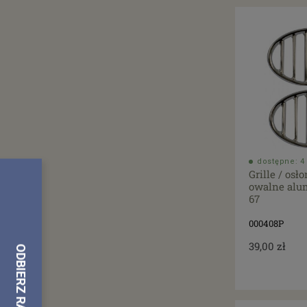
dostępne: 4 
Grille / osł
owalne alu
67
000408P
39,00 zł