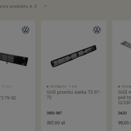
zwa produktu A-Z
 10 dni
dostępne: 1 szt.
dostę
Grill przedni siatka T2 67-
Grill 
72
pod ty
T3 79-92
12/13
0891-987
0420
267,00 zł
99,00 