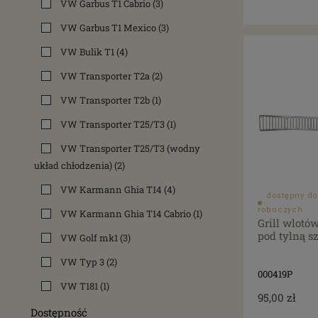
VW Garbus T1 Cabrio
(3)
VW Garbus T1 Mexico
(3)
VW Bulik T1
(4)
VW Transporter T2a
(2)
VW Transporter T2b
(1)
VW Transporter T25/T3
(1)
VW Transporter T25/T3 (wodny
układ chłodzenia)
(2)
VW Karmann Ghia T14
(4)
dostępny do
roboczych
VW Karmann Ghia T14 Cabrio
(1)
Grill wlotó
pod tylną s
VW Golf mk1
(3)
VW Typ 3
(2)
000419P
VW T181
(1)
95,00 zł
Dostępność