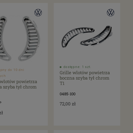
dostępne: 1 szt.
pny do 10 dni
Grille wlotów powietrza
ych
boczna szyba tył chrom
e wlotów powietrza
T1
a szyba tył chrom
0485-100
P
72,00 zł
zł