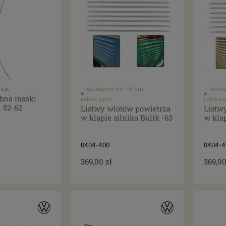
szt.
dostępny do 10 dni
dostę
obna maski
roboczych
robocz
1 52-62
Listwy wlotów powietrza
Listw
w klapie silnika Bulik -63
w klap
0404-400
0404-4
369,00 zł
369,00