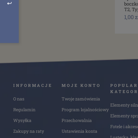
boczk
T2, Ty
1,00 z
INFORMACJE
MOJE KONTO
POPULAR
KATEGOR
O nas
Twoje zamówienia
Elementy siln
Regulamin
Program lojalnościowy
Elementy spr
Wysyłka
Przechowalnia
Fotele i akces
Zakupy na raty
Ustawienia konta
Lusterka, kla