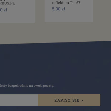
reflektora T1 -67
RBUS.PL
5,00 zł
0 zł
erty bezpośrednio na swoją pocztę.
ZAPISZ SIĘ >