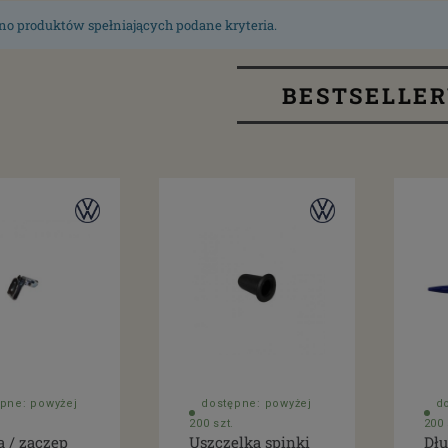
no produktów spełniających podane kryteria.
BESTSELLE
pne: powyżej
dostępne: powyżej
d
200 szt.
200 
a / zaczep
Uszczelka spinki
Dłu