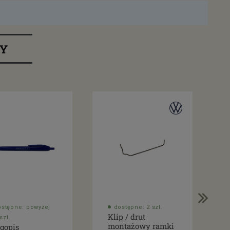
RY
ostępne: powyżej
dostępne: 2 szt.
Klip / drut
szt.
montażowy ramki
gopis