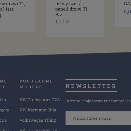
ów drzwi T1,
listwy ozd. /
GA
p3 1szt.
paneli drzwi T1
5,0
-66
ł
1,00 zł
NE
POPULARNE
NEWSLETTER
IE
MODELE
ika
VW Transporter T2A
Otrzymuj najnowsze wiadomości i of
zęgła
VW Karmann Ghia
oria
Volkswagen Thing
mki i
VW Transporter T4