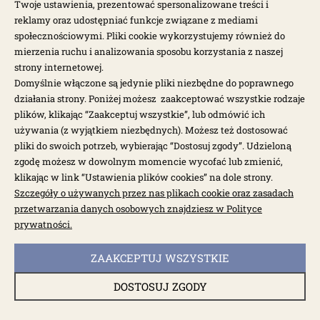
Twoje ustawienia, prezentować spersonalizowane treści i
reklamy oraz udostępniać funkcje związane z mediami
społecznościowymi. Pliki cookie wykorzystujemy również do
mierzenia ruchu i analizowania sposobu korzystania z naszej
strony internetowej.
Domyślnie włączone są jedynie pliki niezbędne do poprawnego
działania strony. Poniżej możesz zaakceptować wszystkie rodzaje
plików, klikając “Zaakceptuj wszystkie”, lub odmówić ich
używania (z wyjątkiem niezbędnych). Możesz też dostosować
pliki do swoich potrzeb, wybierając “Dostosuj zgody”. Udzieloną
zgodę możesz w dowolnym momencie wycofać lub zmienić,
klikając w link “Ustawienia plików cookies” na dole strony.
Szczegóły o używanych przez nas plikach cookie oraz zasadach
przetwarzania danych osobowych znajdziesz w Polityce
prywatności.
dostępny do 10 dni roboczych
Uchwyt podnoszenia przedniego fotela T1 66-71,
T14
ZAAKCEPTUJ WSZYSTKIE
DOSTOSUJ ZGODY
003171P
44,50 zł