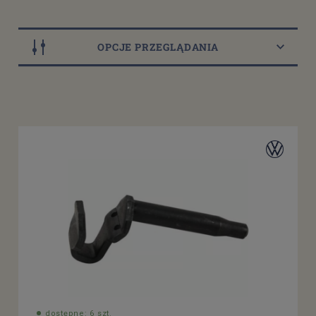
OPCJE PRZEGLĄDANIA
Dostępność
dostępny do 10 dni roboczych
(14)
dostępne: 3 szt.
(3)
dostępne: 5 szt.
(2)
dostępne: 8 szt.
(2)
dostępne: 9 szt.
(2)
więcej
Cena
od
filtruj
do
dostępne: 6 szt.