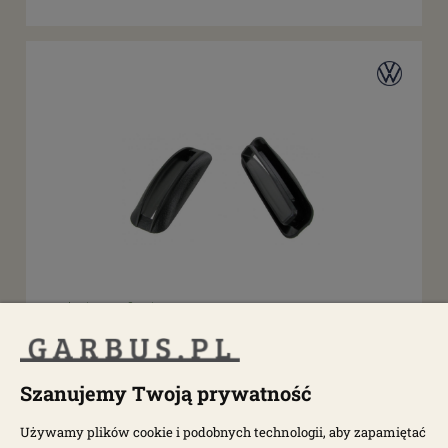
dostępne: 9 szt.
Uchwyt podnoszenia fotela (ślizg) T1 71-, T2
Szanujemy Twoją prywatność
003211P
Używamy plików cookie i podobnych technologii, aby zapamiętać
20,00 zł