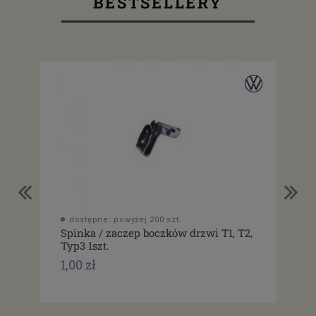
BESTSELLERY
dostępne: powyżej 200 szt.
do
Spinka / zaczep boczków drzwi T1, T2,
Usz
Typ3 1szt.
drz
1,00 zł
1,0