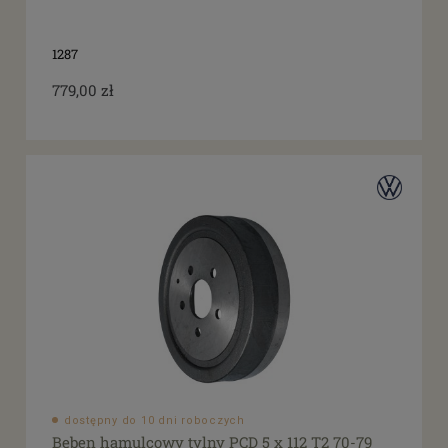
dostępne: 2 szt.
(2)
dostępne: 4 szt.
(1)
1287
dostępne: 12 szt.
(1)
779,00 zł
Cena
od
filtruj
do
dostępny do 10 dni roboczych
Bęben hamulcowy tylny PCD 5 x 112 T2 70-79