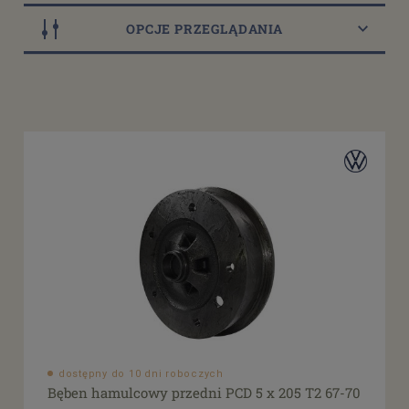
OPCJE PRZEGLĄDANIA
Rodzaj
Akcesoria
(1)
Rozstaw śrub (PCD)
5x205
(2)
5x112
(5)
Brak
(5)
Tylna
tak
(6)
Przednia
tak
(8)
Dostępność
dostępny do 10 dni roboczych
Bęben hamulcowy przedni PCD 5 x 205 T2 67-70
dostępny do 10 dni roboczych
(10)