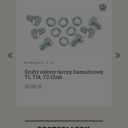
dostępne: 2 szt.
do
Śruby osłony tarczy hamulcowej
Bę
T1, T14, T2 12szt.
112
16,00 zł
349