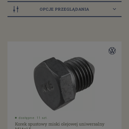
OPCJE PRZEGLĄDANIA
Dostępność
dostępny do 10 dni roboczych
(2)
dostępne: 3 szt.
(1)
dostępne: 4 szt.
(1)
dostępne: 8 szt.
(1)
dostępne: 9 szt.
(1)
więcej
Cena
od
filtruj
do
dostępne: 11 szt.
Korek spustowy miski olejowej uniwersalny
Promocja