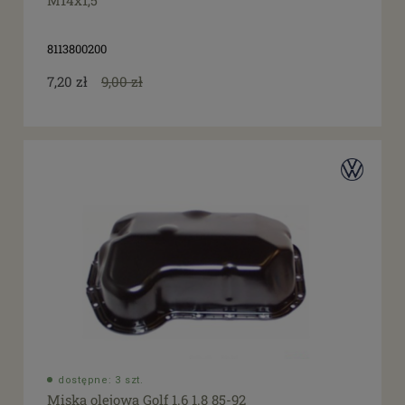
M14x1,5
tak
(6)
8113800200
7,20 zł
9,00 zł
dostępne: 3 szt.
Miska olejowa Golf 1.6 1.8 85-92