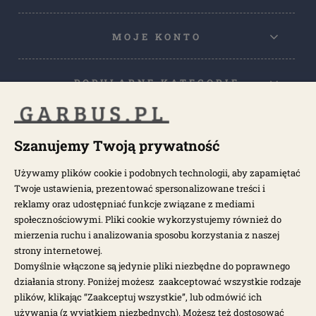
MOJE KONTO
POPULARNE KATEGORIE
POPULARNE MODELE
Szanujemy Twoją prywatność
Używamy plików cookie i podobnych technologii, aby zapamiętać
NEWSLETTER
Twoje ustawienia, prezentować spersonalizowane treści i
reklamy oraz udostępniać funkcje związane z mediami
społecznościowymi. Pliki cookie wykorzystujemy również do
Otrzymuj najnowsze wiadomości i oferty bezpośrednio na swoją
pocztę.
mierzenia ruchu i analizowania sposobu korzystania z naszej
strony internetowej.
Domyślnie włączone są jedynie pliki niezbędne do poprawnego
ZAPISZ SIĘ >
działania strony. Poniżej możesz zaakceptować wszystkie rodzaje
plików, klikając “Zaakceptuj wszystkie”, lub odmówić ich
używania (z wyjątkiem niezbędnych). Możesz też dostosować