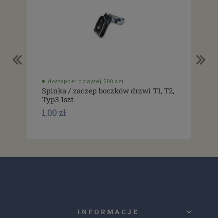
dostępne: powyżej 200 szt.
do
Spinka / zaczep boczków drzwi T1, T2,
Usz
Typ3 1szt.
drz
1,00 zł
1,0
INFORMACJE