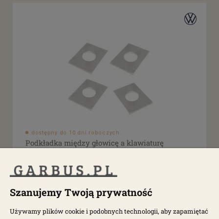
dostępny do 10 dni roboczych
Podkładka między głowicę a klawiaturę
0,381mm 4szt
003000P
Szanujemy Twoją prywatność
35,00 zł
Używamy plików cookie i podobnych technologii, aby zapamiętać