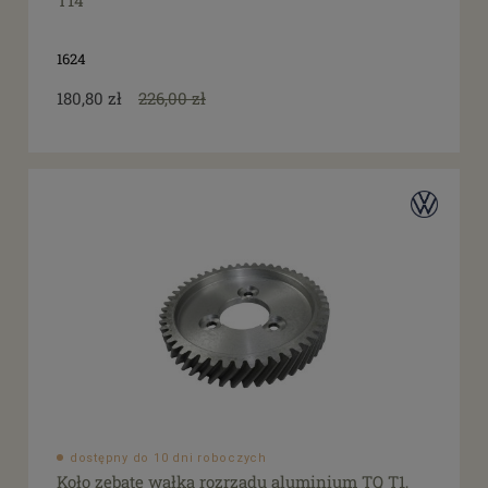
T14
tak
(22)
1624
180,80 zł
226,00 zł
dostępny do 10 dni roboczych
Koło zębate wałka rozrządu aluminium TQ T1,