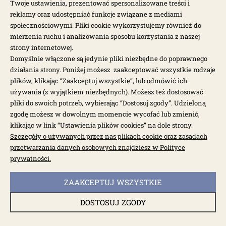
Twoje ustawienia, prezentować spersonalizowane treści i
reklamy oraz udostępniać funkcje związane z mediami
społecznościowymi. Pliki cookie wykorzystujemy również do
mierzenia ruchu i analizowania sposobu korzystania z naszej
strony internetowej.
Domyślnie włączone są jedynie pliki niezbędne do poprawnego
działania strony. Poniżej możesz zaakceptować wszystkie rodzaje
plików, klikając “Zaakceptuj wszystkie”, lub odmówić ich
używania (z wyjątkiem niezbędnych). Możesz też dostosować
pliki do swoich potrzeb, wybierając “Dostosuj zgody”. Udzieloną
zgodę możesz w dowolnym momencie wycofać lub zmienić,
klikając w link “Ustawienia plików cookies” na dole strony.
Szczegóły o używanych przez nas plikach cookie oraz zasadach
dostępne: 1 szt.
przetwarzania danych osobowych znajdziesz w Polityce
Podkładki dystansowe wałka klawiatury
prywatności.
0,76mm 4szt.
ZAAKCEPTUJ WSZYSTKIE
003001P
DOSTOSUJ ZGODY
28,00 zł
35,00 zł