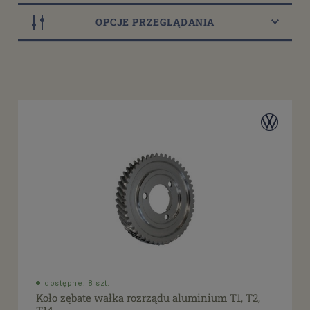
OPCJE PRZEGLĄDANIA
Dostępność
dostępny do 10 dni roboczych
(64)
dostępne: 1 szt.
(7)
dostępne: 2 szt.
(2)
dostępne: 3 szt.
(2)
dostępne: 8 szt.
(2)
więcej
Cena
od
filtruj
do
dostępne: 8 szt.
Koło zębate wałka rozrządu aluminium T1, T2,
Promocja