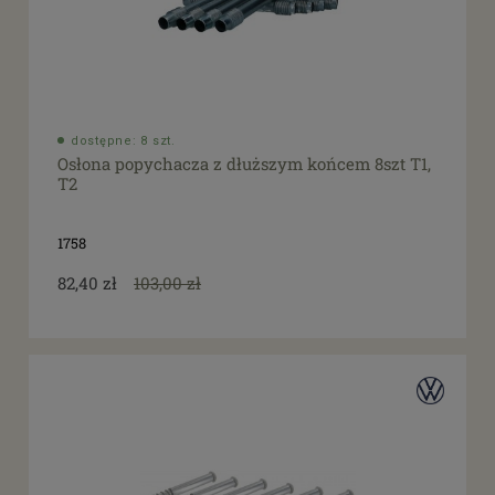
dostępne: 8 szt.
Osłona popychacza z dłuższym końcem 8szt T1,
T2
1758
82,40 zł
103,00 zł