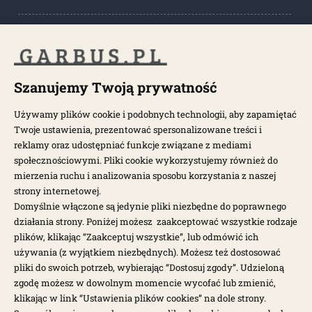
POPULARNE KATEGORIE
POPULARNE MODELE
Szanujemy Twoją prywatność
Używamy plików cookie i podobnych technologii, aby zapamiętać
Twoje ustawienia, prezentować spersonalizowane treści i
NEWSLETTER
reklamy oraz udostępniać funkcje związane z mediami
społecznościowymi. Pliki cookie wykorzystujemy również do
Otrzymuj najnowsze wiadomości i oferty bezpośrednio na swoją
mierzenia ruchu i analizowania sposobu korzystania z naszej
pocztę.
strony internetowej.
Domyślnie włączone są jedynie pliki niezbędne do poprawnego
działania strony. Poniżej możesz zaakceptować wszystkie rodzaje
ZAPISZ SIĘ >
plików, klikając “Zaakceptuj wszystkie”, lub odmówić ich
używania (z wyjątkiem niezbędnych). Możesz też dostosować
pliki do swoich potrzeb, wybierając “Dostosuj zgody”. Udzieloną
zgodę możesz w dowolnym momencie wycofać lub zmienić,
klikając w link “Ustawienia plików cookies” na dole strony.