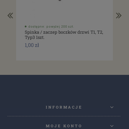
dostępne: powyżej 200 szt.
do
Spinka / zaczep boczków drzwi T1, T2,
Usz
Typ3 1szt.
drz
1,00 zł
1,0
INFORMACJE
MOJE KONTO