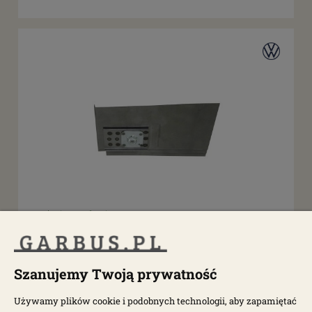
dostępne: 1 szt.
Panel pasa bezpieczeństwa lewy T2 67-79
Szanujemy Twoją prywatność
0891-140
Używamy plików cookie i podobnych technologii, aby zapamiętać
124,80 zł
160,00 zł