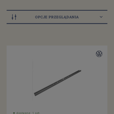
OPCJE PRZEGLĄDANIA
Dostępność
dostępny do 10 dni roboczych
(24)
dostępne: 1 szt.
(21)
dostępne: 2 szt.
(7)
dostępne: 4 szt.
(2)
dostępne: 5 szt.
(3)
więcej
Cena
od
filtruj
do
dostępne: 1 szt.