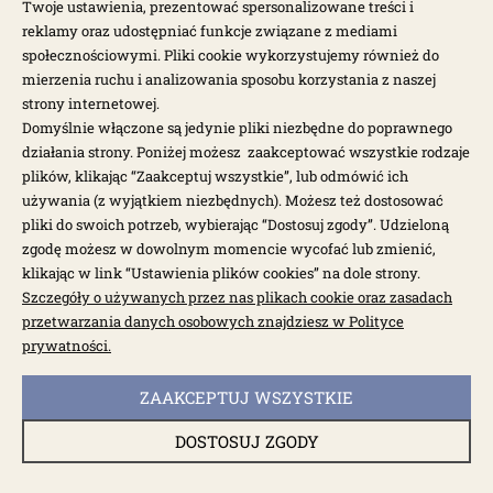
Twoje ustawienia, prezentować spersonalizowane treści i
reklamy oraz udostępniać funkcje związane z mediami
społecznościowymi. Pliki cookie wykorzystujemy również do
mierzenia ruchu i analizowania sposobu korzystania z naszej
strony internetowej.
Domyślnie włączone są jedynie pliki niezbędne do poprawnego
działania strony. Poniżej możesz zaakceptować wszystkie rodzaje
plików, klikając “Zaakceptuj wszystkie”, lub odmówić ich
używania (z wyjątkiem niezbędnych). Możesz też dostosować
pliki do swoich potrzeb, wybierając “Dostosuj zgody”. Udzieloną
zgodę możesz w dowolnym momencie wycofać lub zmienić,
klikając w link “Ustawienia plików cookies” na dole strony.
Szczegóły o używanych przez nas plikach cookie oraz zasadach
przetwarzania danych osobowych znajdziesz w Polityce
prywatności.
dostępny do 10 dni roboczych
Panel pasa bezpieczeństwa prawy T2 67-79
ZAAKCEPTUJ WSZYSTKIE
DOSTOSUJ ZGODY
0891-141
160,00 zł