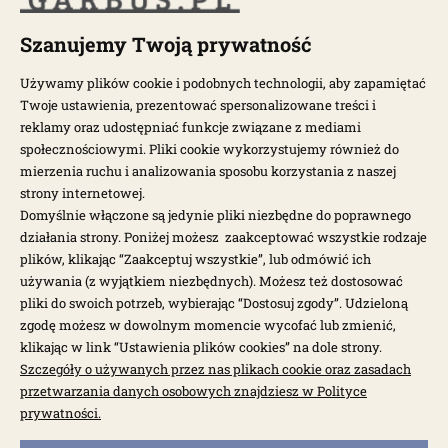
POPULARNE MODELE
Szanujemy Twoją prywatność
Używamy plików cookie i podobnych technologii, aby zapamiętać
Twoje ustawienia, prezentować spersonalizowane treści i
NEWSLETTER
reklamy oraz udostępniać funkcje związane z mediami
społecznościowymi. Pliki cookie wykorzystujemy również do
Otrzymuj najnowsze wiadomości i oferty bezpośrednio na swoją
mierzenia ruchu i analizowania sposobu korzystania z naszej
pocztę.
strony internetowej.
Domyślnie włączone są jedynie pliki niezbędne do poprawnego
działania strony. Poniżej możesz zaakceptować wszystkie rodzaje
ZAPISZ SIĘ >
plików, klikając “Zaakceptuj wszystkie”, lub odmówić ich
używania (z wyjątkiem niezbędnych). Możesz też dostosować
pliki do swoich potrzeb, wybierając “Dostosuj zgody”. Udzieloną
zgodę możesz w dowolnym momencie wycofać lub zmienić,
klikając w link “Ustawienia plików cookies” na dole strony.
Szczegóły o używanych przez nas plikach cookie oraz zasadach
przetwarzania danych osobowych znajdziesz w Polityce
Garbus.pl © 2026
prywatności.
Sklep internetowy Shoper.pl