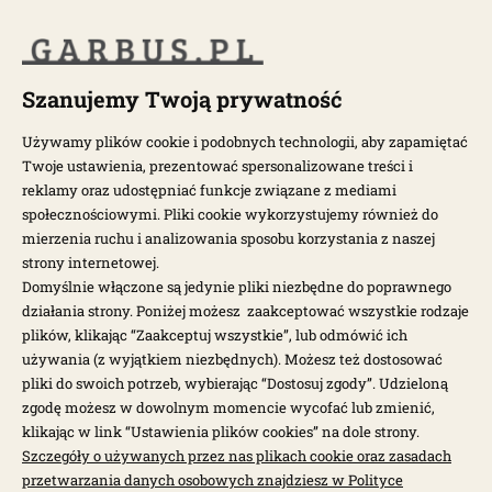
POPULARNE KATEGORIE
POPULARNE MODELE
Szanujemy Twoją prywatność
Używamy plików cookie i podobnych technologii, aby zapamiętać
Twoje ustawienia, prezentować spersonalizowane treści i
NEWSLETTER
reklamy oraz udostępniać funkcje związane z mediami
społecznościowymi. Pliki cookie wykorzystujemy również do
Otrzymuj najnowsze wiadomości i oferty bezpośrednio na swoją
mierzenia ruchu i analizowania sposobu korzystania z naszej
pocztę.
strony internetowej.
Domyślnie włączone są jedynie pliki niezbędne do poprawnego
działania strony. Poniżej możesz zaakceptować wszystkie rodzaje
ZAPISZ SIĘ >
plików, klikając “Zaakceptuj wszystkie”, lub odmówić ich
używania (z wyjątkiem niezbędnych). Możesz też dostosować
pliki do swoich potrzeb, wybierając “Dostosuj zgody”. Udzieloną
zgodę możesz w dowolnym momencie wycofać lub zmienić,
klikając w link “Ustawienia plików cookies” na dole strony.
Szczegóły o używanych przez nas plikach cookie oraz zasadach
przetwarzania danych osobowych znajdziesz w Polityce
Garbus.pl © 2026