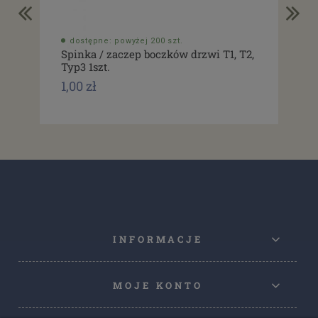
dostępne: powyżej 200 szt.
do
Spinka / zaczep boczków drzwi T1, T2,
Usz
Typ3 1szt.
drz
1,00 zł
1,0
INFORMACJE
MOJE KONTO