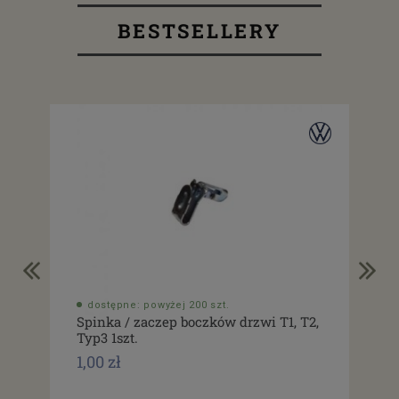
BESTSELLERY
dostępne: powyżej 200 szt.
do
Spinka / zaczep boczków drzwi T1, T2,
Usz
Typ3 1szt.
drz
1,00 zł
1,0