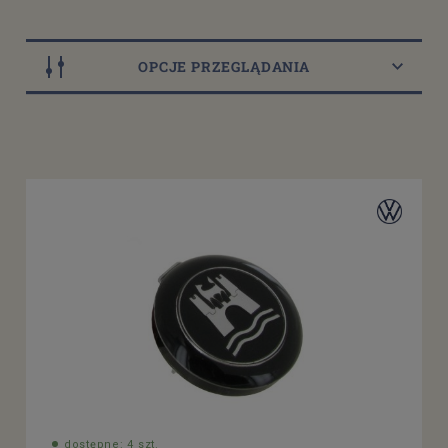
OPCJE PRZEGLĄDANIA
Dostępność
dostępny do 10 dni roboczych
(4)
dostępne: 1 szt.
(3)
dostępne: 4 szt.
(1)
dostępne: 5 szt.
(1)
dostępne: 7 szt.
(1)
więcej
Cena
od
filtruj
do
dostępne: 4 szt.