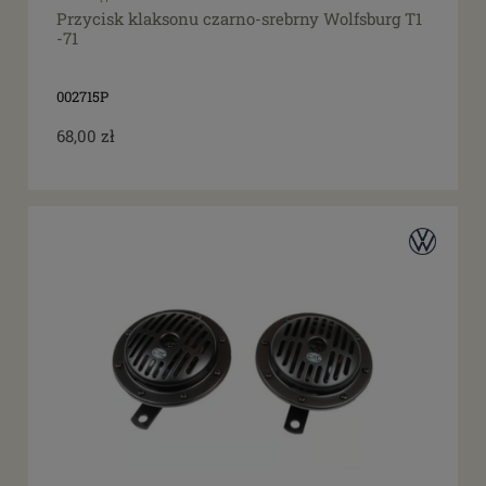
Przycisk klaksonu czarno-srebrny Wolfsburg T1
Promocja
-71
tak
(1)
002715P
68,00 zł