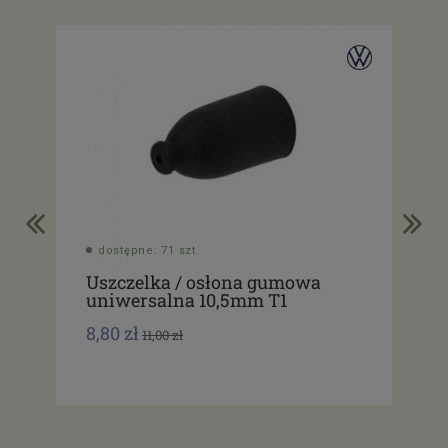
dostępne: 71 szt.
do
Uszczelka / osłona gumowa
Sy
uniwersalna 10,5mm T1
nis
8,80 zł
49,
11,00 zł