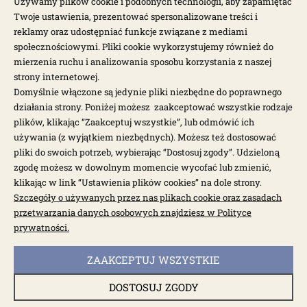
NEWSLETTER
Używamy plików cookie i podobnych technologii, aby zapamiętać
Twoje ustawienia, prezentować spersonalizowane treści i
reklamy oraz udostępniać funkcje związane z mediami
Otrzymuj najnowsze wiadomości i oferty bezpośrednio na swoją
społecznościowymi. Pliki cookie wykorzystujemy również do
pocztę.
mierzenia ruchu i analizowania sposobu korzystania z naszej
strony internetowej.
ZAPISZ SIĘ >
Domyślnie włączone są jedynie pliki niezbędne do poprawnego
działania strony. Poniżej możesz zaakceptować wszystkie rodzaje
plików, klikając “Zaakceptuj wszystkie”, lub odmówić ich
używania (z wyjątkiem niezbędnych). Możesz też dostosować
pliki do swoich potrzeb, wybierając “Dostosuj zgody”. Udzieloną
zgodę możesz w dowolnym momencie wycofać lub zmienić,
klikając w link “Ustawienia plików cookies” na dole strony.
Garbus.pl © 2026
Szczegóły o używanych przez nas plikach cookie oraz zasadach
przetwarzania danych osobowych znajdziesz w Polityce
Sklep internetowy Shoper.pl
prywatności.
powered by:
ZAAKCEPTUJ WSZYSTKIE
pokaż pełną wersję strony
DOSTOSUJ ZGODY
itemValue: , itemQuantity: itemQuantity, pageType: 'purchase', orderId: ,