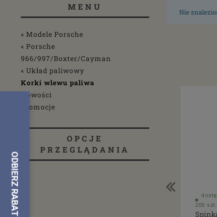
MENU
Nie znalezio
« Modele Porsche
« Porsche
966/997/Boxter/Cayman
« Układ paliwowy
Korki wlewu paliwa
Nowości
Promocje
OPCJE
PRZEGLĄDANIA
dostę
200 szt.
Spink