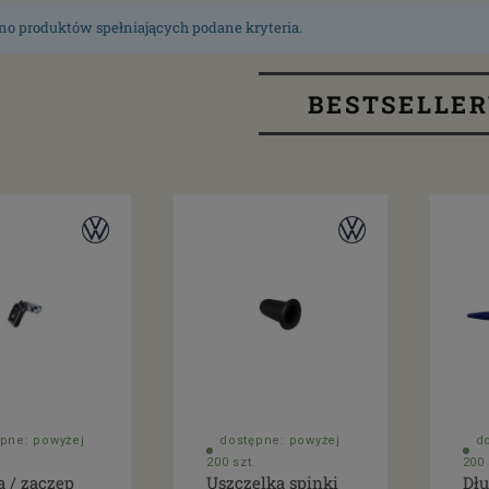
no produktów spełniających podane kryteria.
BESTSELLE
pne: powyżej
dostępne: powyżej
d
200 szt.
200 
a / zaczep
Uszczelka spinki
Dłu