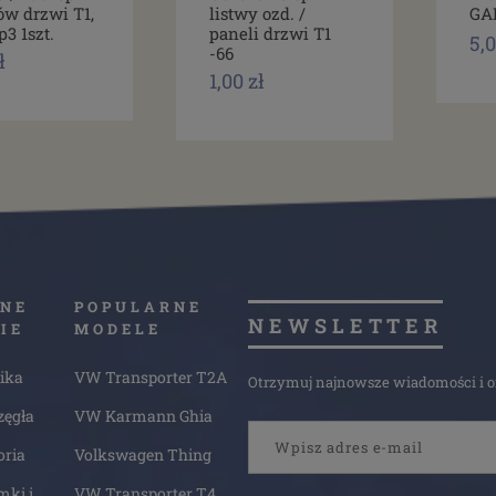
ów drzwi T1,
listwy ozd. /
GA
p3 1szt.
paneli drzwi T1
5,0
-66
ł
1,00 zł
NE
POPULARNE
NEWSLETTER
IE
MODELE
ika
VW Transporter T2A
Otrzymuj najnowsze wiadomości i of
zęgła
VW Karmann Ghia
oria
Volkswagen Thing
mki i
VW Transporter T4