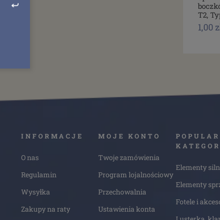
boczk
T2, Ty
1,00 z
INFORMACJE
MOJE KONTO
POPULAR
KATEGOR
O nas
Twoje zamówienia
Elementy siln
Regulamin
Program lojalnościowy
Elementy spr
Wysyłka
Przechowalnia
Fotele i akces
Zakupy na raty
Ustawienia konta
Lusterka, kla