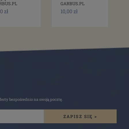
RBUS.PL
GARBUS.PL
0 zł
10,00 zł
erty bezpośrednio na swoją pocztę.
ZAPISZ SIĘ >