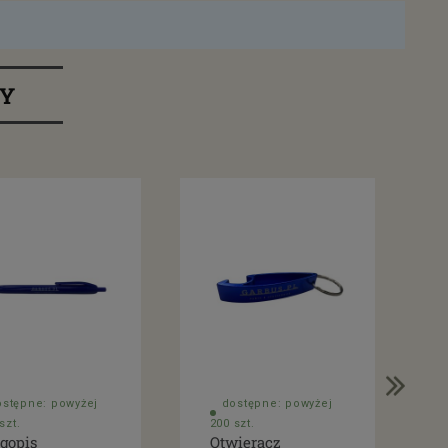
RY
ostępne: powyżej
dostępne: powyżej
szt.
200 szt.
gopis
Otwieracz