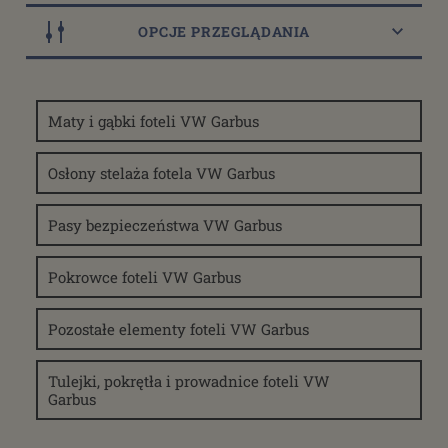
OPCJE PRZEGLĄDANIA
Dostępność
Maty i gąbki foteli VW Garbus
dostępny do 10 dni roboczych
(90)
dostępne: 1 szt.
(8)
Osłony stelaża fotela VW Garbus
dostępne: 2 szt.
(10)
dostępne: 3 szt.
(5)
Pasy bezpieczeństwa VW Garbus
dostępne: 4 szt.
(6)
więcej
Pokrowce foteli VW Garbus
Cena
Pozostałe elementy foteli VW Garbus
od
Tulejki, pokrętła i prowadnice foteli VW
filtruj
do
Garbus
Promocja