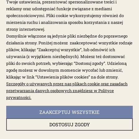
Twoje ustawienia, prezentować spersonalizowane treści i
reklamy oraz udostępniać funkcje związane z mediami
społecznościowymi. Pliki cookie wykorzystujemy również do
mierzenia ruchu i analizowania sposobu korzystania z naszej
strony internetowej.
Domyślnie włączone są jedynie pliki niezbędne do poprawnego
działania strony. Poniżej możesz zaakceptować wszystkie rodzaje
dostępne: 2 szt.
plików, klikając “Zaakceptuj wszystkie”, lub odmówić ich
Mata fotela przód siedzisko T1 55-67
używania (z wyjątkiem niezbędnych). Możesz też dostosować
pliki do swoich potrzeb, wybierając “Dostosuj zgody”. Udzieloną
zgodę możesz w dowolnym momencie wycofać lub zmienić,
3510
klikając w link “Ustawienia plików cookies” na dole strony.
Szczegóły o używanych przez nas plikach cookie oraz zasadach
328,00 zł
przetwarzania danych osobowych znajdziesz w Polityce
prywatności.
ZAAKCEPTUJ WSZYSTKIE
DOSTOSUJ ZGODY