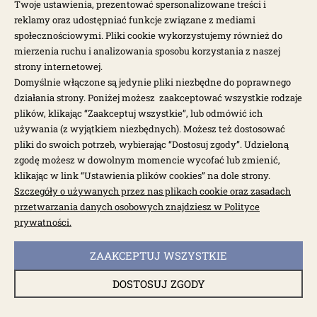
Twoje ustawienia, prezentować spersonalizowane treści i
dostępne: powyżej 200 szt.
do
reklamy oraz udostępniać funkcje związane z mediami
Spinka / zaczep boczków drzwi T1, T2,
Usz
społecznościowymi. Pliki cookie wykorzystujemy również do
Typ3 1szt.
drz
mierzenia ruchu i analizowania sposobu korzystania z naszej
1,00 zł
1,0
strony internetowej.
Domyślnie włączone są jedynie pliki niezbędne do poprawnego
działania strony. Poniżej możesz zaakceptować wszystkie rodzaje
plików, klikając “Zaakceptuj wszystkie”, lub odmówić ich
używania (z wyjątkiem niezbędnych). Możesz też dostosować
pliki do swoich potrzeb, wybierając “Dostosuj zgody”. Udzieloną
zgodę możesz w dowolnym momencie wycofać lub zmienić,
klikając w link “Ustawienia plików cookies” na dole strony.
Szczegóły o używanych przez nas plikach cookie oraz zasadach
przetwarzania danych osobowych znajdziesz w Polityce
INFORMACJE
prywatności.
MOJE KONTO
ZAAKCEPTUJ WSZYSTKIE
DOSTOSUJ ZGODY
POPULARNE KATEGORIE