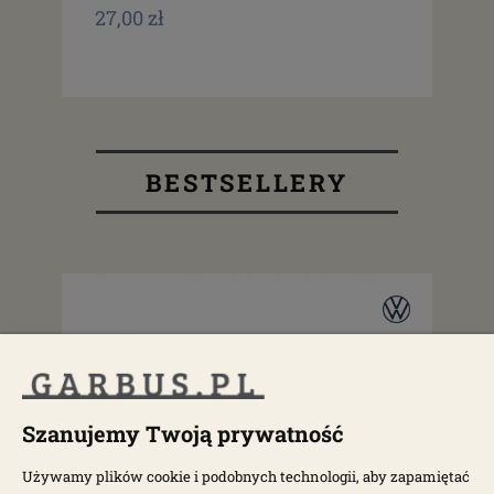
27,00 zł
3,0
BESTSELLERY
Szanujemy Twoją prywatność
Używamy plików cookie i podobnych technologii, aby zapamiętać