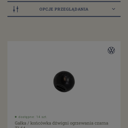
OPCJE PRZEGLĄDANIA
Dostępność
dostępny do 10 dni roboczych
(10)
dostępne: 1 szt.
(1)
dostępne: 5 szt.
(2)
dostępne: 7 szt.
(2)
dostępne: 14 szt.
(2)
więcej
Cena
od
filtruj
do
dostępne: 14 szt.
Gałka / końcówka dźwigni ogrzewania czarna