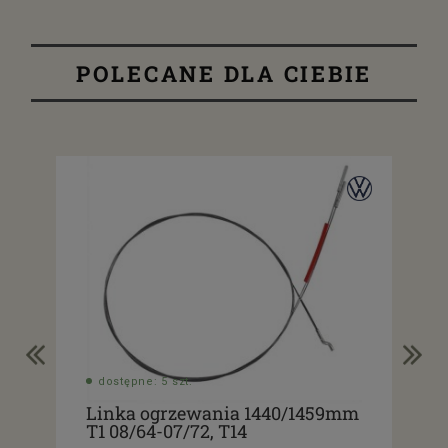
POLECANE DLA CIEBIE
dostępne: 5 szt.
do
Linka ogrzewania 1440/1459mm
Usz
T1 08/64-07/72, T14
ogr