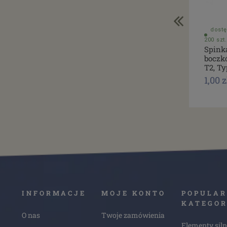
dostę
200 szt.
Spink
boczk
T2, Ty
1,00 z
INFORMACJE
MOJE KONTO
POPULAR
KATEGOR
O nas
Twoje zamówienia
Elementy siln