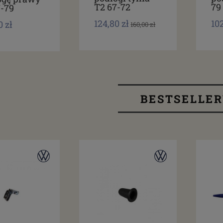
T2 67-72
79
7-79
124,80 zł
102
0 zł
160,00 zł
BESTSELLE