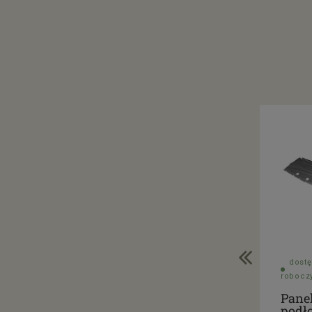
dostę
robocz
Pane
podł