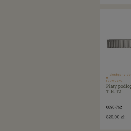
dostępny do
roboczych
Płaty podło
T1B, T2
0890-762
820,00 zł