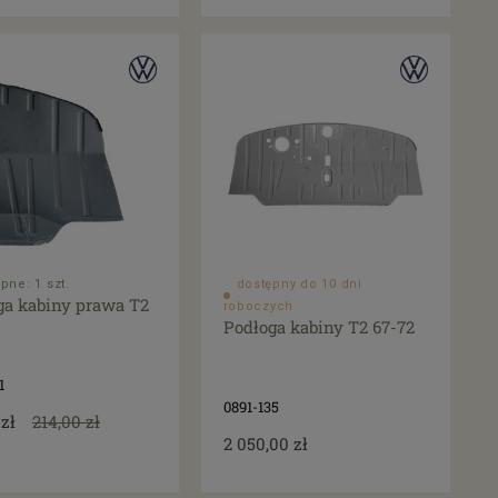
pne: 1 szt.
dostępny do 10 dni
ga kabiny prawa T2
roboczych
Podłoga kabiny T2 67-72
1
0891-135
 zł
214,00 zł
2 050,00 zł