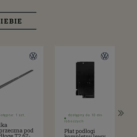
IEBIE
stępne: 1 szt.
dostępny do 10 dni
roboczych
lka
przeczna pod
Płat podłogi
dłogę T2 67-
kompletny lewy