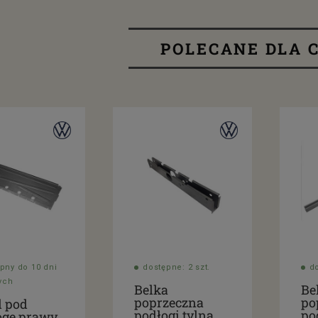
POLECANE DLA C
pny do 10 dni
dostępne: 2 szt.
do
ych
Belka
Be
poprzeczna
po
l pod
podłogi tylna
po
ogę prawy