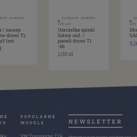
pne: powyżej
dostępne: powyżej
d
200 szt.
200 
a / zaczep
Uszczelka spinki
Dłu
ów drzwi T1,
listwy ozd. /
GA
p3 1szt.
paneli drzwi T1
5,0
-66
ł
1,00 zł
NE
POPULARNE
NEWSLETTER
IE
MODELE
ika
VW Transporter T2A