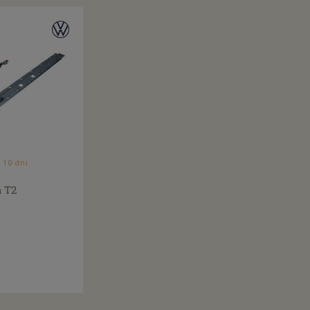
 10 dni
a T2