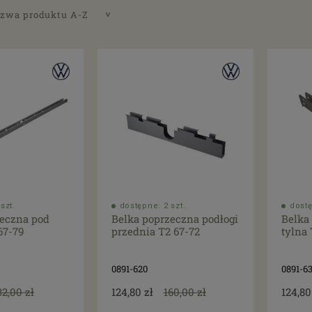
zwa produktu A-Z
szt.
dostępne: 2 szt.
dostę
zeczna pod
Belka poprzeczna podłogi
Belka
67-79
przednia T2 67-72
tylna 
0891-620
0891-6
32,00 zł
124,80 zł
160,00 zł
124,80