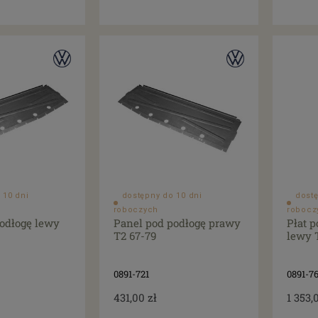
 10 dni
dostępny do 10 dni
dostę
roboczych
robocz
odłogę lewy
Panel pod podłogę prawy
Płat 
T2 67-79
lewy 
0891-721
0891-7
431,00 zł
1 353,