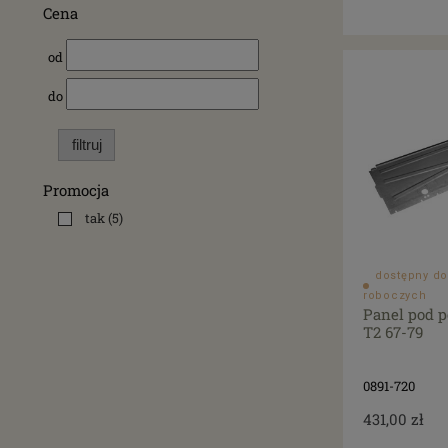
Cena
od
do
filtruj
Promocja
tak
(5)
dostępny do
roboczych
Panel pod p
T2 67-79
0891-720
431,00 zł