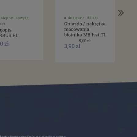
ostępne: powyżej
dostępne: 85 szt.
Gniazdo / nakrętka
szt.
mocowania
gopis
błotnika M8 1szt T1
RBUS.PL
5,00 zł
0 zł
3,90 zł