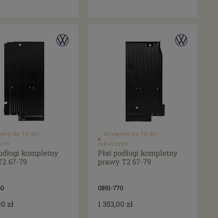
pny do 10 dni
dostępny do 10 dni
ych
roboczych
podłogi kompletny
Płat podłogi kompletny
T2 67-79
prawy T2 67-79
60
0891-770
00 zł
1 353,00 zł