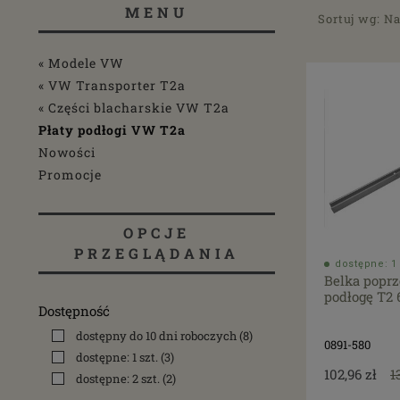
MENU
Sortuj wg:
Na
« Modele VW
« VW Transporter T2a
« Części blacharskie VW T2a
Płaty podłogi VW T2a
Nowości
Promocje
OPCJE
PRZEGLĄDANIA
dostępne: 1 
Belka popr
podłogę T2 
Dostępność
dostępny do 10 dni roboczych
(8)
0891-580
dostępne: 1 szt.
(3)
102,96 zł
1
dostępne: 2 szt.
(2)