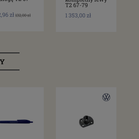
T2 67-79
,96 zł
1 353,00 zł
132,00 zł
RY