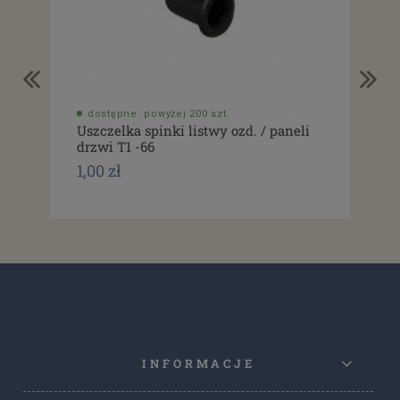
dostępne: powyżej 200 szt.
do
Uszczelka spinki listwy ozd. / paneli
Spi
drzwi T1 -66
Typ
1,00 zł
1,0
INFORMACJE