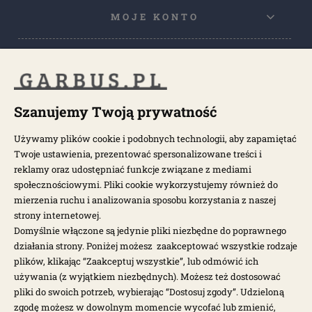
MOJE KONTO
POPULARNE KATEGORIE
POPULARNE MODELE
Szanujemy Twoją prywatność
Używamy plików cookie i podobnych technologii, aby zapamiętać
Twoje ustawienia, prezentować spersonalizowane treści i
NEWSLETTER
reklamy oraz udostępniać funkcje związane z mediami
społecznościowymi. Pliki cookie wykorzystujemy również do
Otrzymuj najnowsze wiadomości i oferty bezpośrednio na swoją
mierzenia ruchu i analizowania sposobu korzystania z naszej
pocztę.
strony internetowej.
Domyślnie włączone są jedynie pliki niezbędne do poprawnego
działania strony. Poniżej możesz zaakceptować wszystkie rodzaje
ZAPISZ SIĘ >
plików, klikając “Zaakceptuj wszystkie”, lub odmówić ich
używania (z wyjątkiem niezbędnych). Możesz też dostosować
pliki do swoich potrzeb, wybierając “Dostosuj zgody”. Udzieloną
zgodę możesz w dowolnym momencie wycofać lub zmienić,