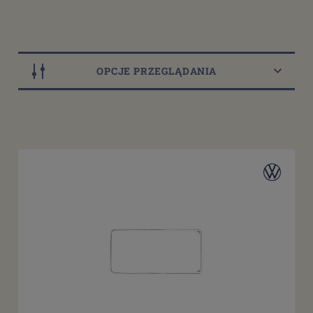
OPCJE PRZEGLĄDANIA
Model
VW Garbus T1
(122)
VW Garbus T1 1302
(10)
VW Garbus T1 1303
(10)
VW Garbus T1 Cabrio
(41)
VW Garbus T1 Mexico
(10)
VW Bulik T1
(25)
VW Bulik T1 Brasil
(2)
VW Transporter T2a
(48)