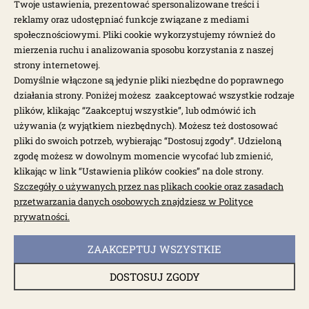
Twoje ustawienia, prezentować spersonalizowane treści i
20,00 zł
reklamy oraz udostępniać funkcje związane z mediami
społecznościowymi. Pliki cookie wykorzystujemy również do
mierzenia ruchu i analizowania sposobu korzystania z naszej
strony internetowej.
Domyślnie włączone są jedynie pliki niezbędne do poprawnego
działania strony. Poniżej możesz zaakceptować wszystkie rodzaje
plików, klikając “Zaakceptuj wszystkie”, lub odmówić ich
używania (z wyjątkiem niezbędnych). Możesz też dostosować
pliki do swoich potrzeb, wybierając “Dostosuj zgody”. Udzieloną
zgodę możesz w dowolnym momencie wycofać lub zmienić,
klikając w link “Ustawienia plików cookies” na dole strony.
Szczegóły o używanych przez nas plikach cookie oraz zasadach
przetwarzania danych osobowych znajdziesz w Polityce
prywatności.
dostępny do 10 dni roboczych
ZAAKCEPTUJ WSZYSTKIE
Odbojnik szyby antydrganiowy 2 szt T14 59-
DOSTOSUJ ZGODY
010773P