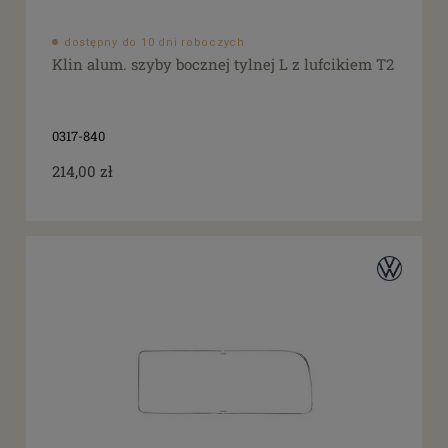
dostępne: 1 szt.
(49)
dostępne: 2 szt.
(39)
dostępny do 10 dni roboczych
dostępne: 3 szt.
(15)
Klin alum. szyby bocznej tylnej L z lufcikiem T2
dostępne: 4 szt.
(5)
więcej
0317-840
Cena
214,00 zł
od
filtruj
do
Promocja
tak
(2)