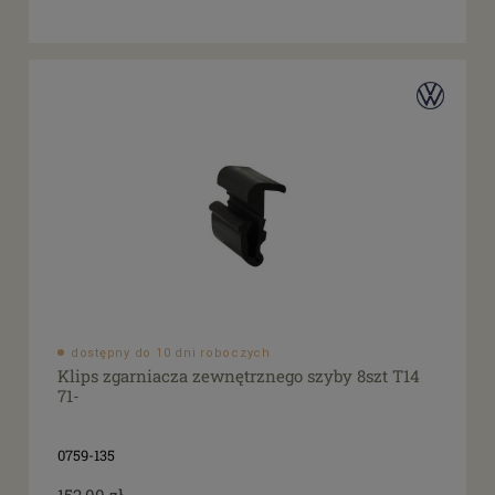
dostępny do 10 dni roboczych
Klips zgarniacza zewnętrznego szyby 8szt T14
71-
0759-135
152,00 zł