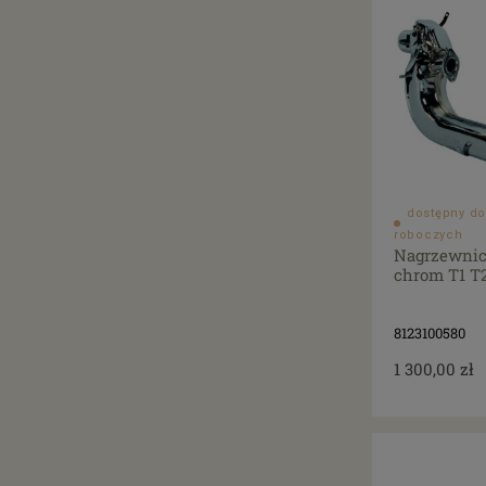
dostępny do
roboczych
Nagrzewnic
chrom T1 T2
8123100580
1 300,00 zł