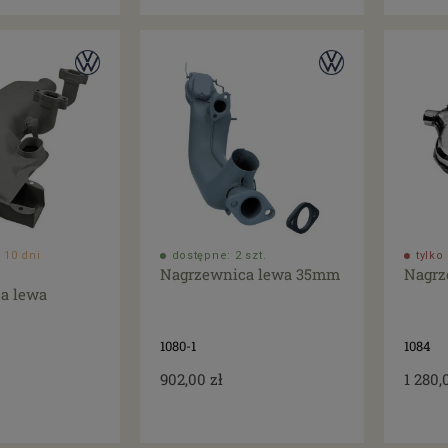
 10 dni
dostępne: 2 szt.
tylk
Nagrzewnica lewa 35mm
Nagrz
a lewa
1080-1
1084
902,00 zł
1 280,