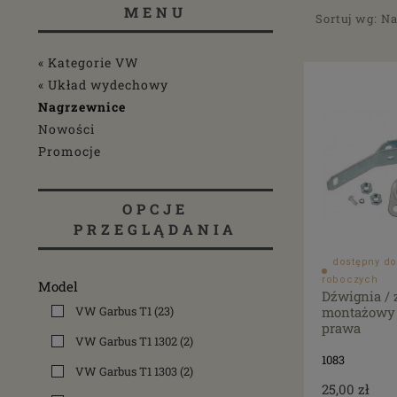
MENU
Sortuj wg:
Na
« Kategorie VW
« Układ wydechowy
Nagrzewnice
Nowości
Promocje
OPCJE
PRZEGLĄDANIA
dostępny do
roboczych
Model
Dźwignia / 
VW Garbus T1
(23)
montażowy
prawa
VW Garbus T1 1302
(2)
1083
VW Garbus T1 1303
(2)
25,00 zł