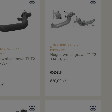
dostępny do 10 dni
pny do 10 dni
roboczych
Nagrzewnica prawa T1 T2
ych
ewnica prawa T1 T2
T14 01/63-
/63-
001081P
820,00 zł
 zł