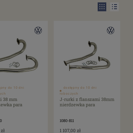
pny do 10 dni
dostępny do 10 dni
ych
roboczych
ki 38 mm
J-rurki z flanszami 38mm
zewka para
nierdzewka para
0
1080-811
 zł
1 107,00 zł