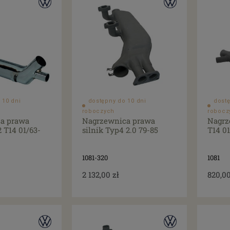
 10 dni
dostępny do 10 dni
dostę
roboczych
robocz
a prawa
Nagrzewnica prawa
Nagrz
 T14 01/63-
silnik Typ4 2.0 79-85
T14 01
1081-320
1081
2 132,00 zł
820,00