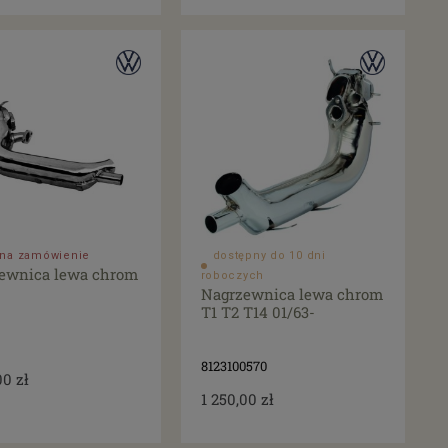
o na zamówienie
dostępny do 10 dni
ewnica lewa chrom
roboczych
Nagrzewnica lewa chrom
T1 T2 T14 01/63-
8123100570
00 zł
1 250,00 zł