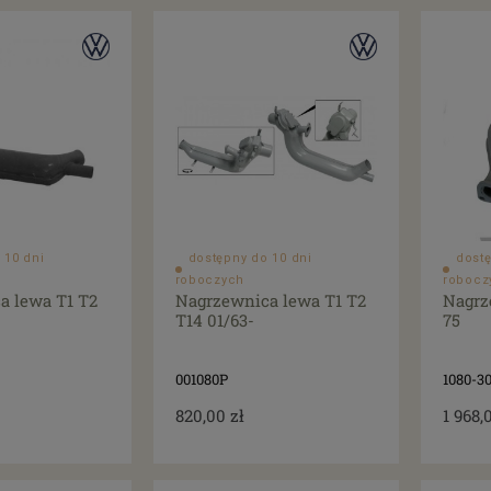
 10 dni
dostępny do 10 dni
dostę
roboczych
robocz
a lewa T1 T2
Nagrzewnica lewa T1 T2
Nagrz
T14 01/63-
75
001080P
1080-3
820,00 zł
1 968,