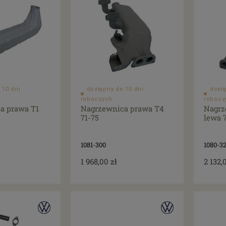
 10 dni
dostępny do 10 dni
dostę
roboczych
robocz
a prawa T1
Nagrzewnica prawa T4
Nagrz
71-75
lewa 
1081-300
1080-3
1 968,00 zł
2 132,