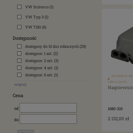
VW Scirocco
(1)
VW Typ 3
(1)
VW T181
(6)
Dostępność
dostępny do 10 dni roboczych
(29)
dostępne: 1 szt.
(2)
dostępne: 2 szt.
(3)
dostępne: 4 szt.
(1)
dostępne: 6 szt.
(1)
dostępny do
roboczych
więcej
Nagrzewnic
Cena
od
1080-310
2 132,00 zł
do