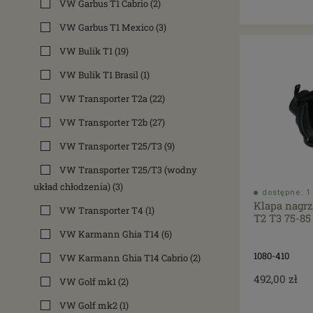
VW Garbus T1 Cabrio
(2)
VW Garbus T1 Mexico
(3)
VW Bulik T1
(19)
VW Bulik T1 Brasil
(1)
VW Transporter T2a
(22)
VW Transporter T2b
(27)
VW Transporter T25/T3
(9)
VW Transporter T25/T3 (wodny
układ chłodzenia)
(3)
dostępne: 1 
Klapa nagr
VW Transporter T4
(1)
T2 T3 75-85
VW Karmann Ghia T14
(6)
1080-410
VW Karmann Ghia T14 Cabrio
(2)
492,00 zł
VW Golf mk1
(2)
VW Golf mk2
(1)