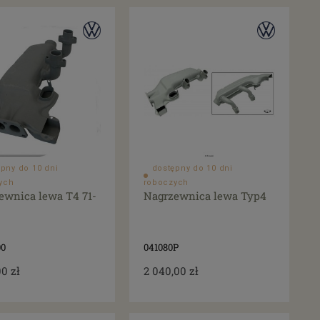
pny do 10 dni
dostępny do 10 dni
ych
roboczych
ewnica lewa T4 71-
Nagrzewnica lewa Typ4
00
041080P
00 zł
2 040,00 zł