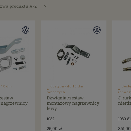
zwa produktu A-Z
 10 dni
dostępny do 10 dni
dostę
roboczych
robocz
zestaw
Dźwignia /zestaw
J-rur
 nagrzewnicy
montażowy nagrzewnicy
nierd
lewy
1082
1080-81
25,00 zł
861,00