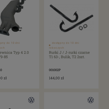
pny do 10 dni
dostępny do 10 dni
ych
roboczych
ewnica Typ 4 2.0
Rurki J / J-rurki czarne
79-85
T1 63-, Bulik, T2 2szt.
20
001002P
00 zł
144,00 zł