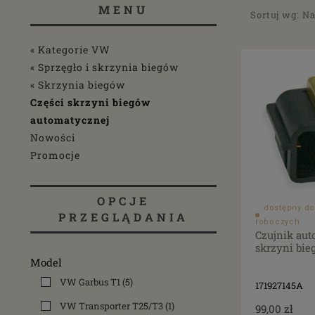
MENU
Sortuj wg:
Na
« Kategorie VW
« Sprzęgło i skrzynia biegów
« Skrzynia biegów
Części skrzyni biegów
automatycznej
Nowości
Promocje
OPCJE
dostępny do
PRZEGLĄDANIA
roboczych
Czujnik aut
skrzyni bie
Model
VW Garbus T1
(5)
171927145A
VW Transporter T25/T3
(1)
99,00 zł