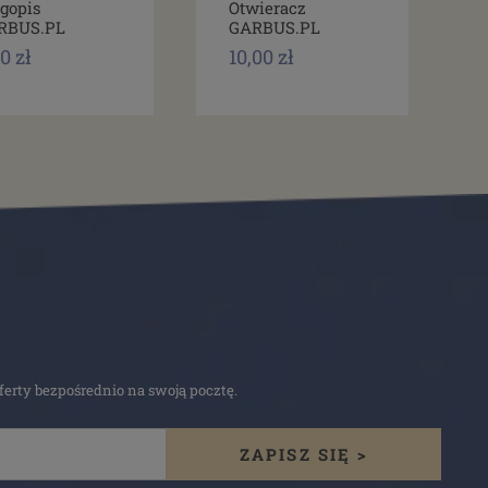
gopis
Otwieracz
RBUS.PL
GARBUS.PL
0 zł
10,00 zł
erty bezpośrednio na swoją pocztę.
ZAPISZ SIĘ >