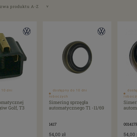
zwa produktu A-Z
 10 dni
dostępny do 10 dni
dostę
roboczych
robocz
omatycznej
Simering sprzęgła
Simer
gów Golf, T3
automatycznego T1 -11/69
autom
1417
001417
54,00 zł
54,00 