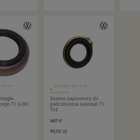
 10 dni
dostępny do 10 dni
roboczych
rzęgła
Zestaw naprawczy do
ego T1 11/69-
podciśnienia automat T1
T14
1417-5
99,00 zł