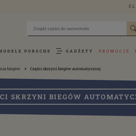
ŚL
MODELE PORSCHE
GADŻETY
PROMOCJE
»
nia biegów
Części skrzyni biegów automatycznej
ŚCI SKRZYNI BIEGÓW AUTOMATYC