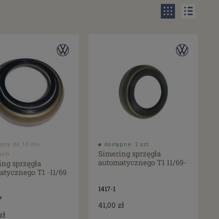
pny do 10 dni
dostępne: 2 szt.
Simering sprzęgła
ych
automatycznego T1 11/69-
ing sprzęgła
atycznego T1 -11/69
1417-1
P
41,00 zł
zł