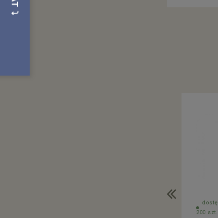
dostę
200 szt.