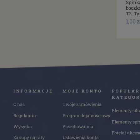
Spink
boczk
T2, Ty
1,00 z
INFORMACJE
MOJE KONTO
POPULAR
KATEGOR
O nas
Twoje zamówienia
Elementy siln
Regulamin
Program lojalnościowy
Elementy spr
Wysyłka
Przechowalnia
Fotele i akces
Zakupy na raty
Ustawienia konta