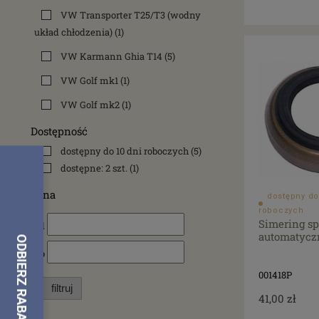
VW Transporter T25/T3 (wodny
układ chłodzenia)
(1)
VW Karmann Ghia T14
(5)
VW Golf mk1
(1)
VW Golf mk2
(1)
Dostępność
dostępny do 10 dni roboczych
(5)
dostępne: 2 szt.
(1)
Cena
dostępny do
roboczych
Simering sp
od
automatyczn
do
001418P
filtruj
41,00 zł