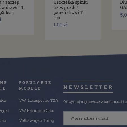
a / zaczep
Uszczelka spinki
Dłu
ów drzwi T1,
listwy ozd. /
GA
p3 1szt.
paneli drzwi T1
5,0
-66
ł
1,00 zł
NE
POPULARNE
NEWSLETTER
IE
MODELE
ika
VW Transporter T2A
Otrzymuj najnowsze wiadomości i of
zęgła
VW Karmann Ghia
oria
Volkswagen Thing