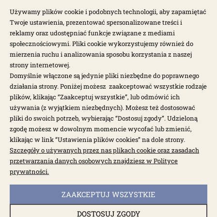
Używamy plików cookie i podobnych technologii, aby zapamiętać
NEWSLETTER
Twoje ustawienia, prezentować spersonalizowane treści i
reklamy oraz udostępniać funkcje związane z mediami
społecznościowymi. Pliki cookie wykorzystujemy również do
Otrzymuj najnowsze wiadomości i oferty bezpośrednio na swoją
pocztę.
mierzenia ruchu i analizowania sposobu korzystania z naszej
strony internetowej.
Domyślnie włączone są jedynie pliki niezbędne do poprawnego
ZAPISZ SIĘ >
działania strony. Poniżej możesz zaakceptować wszystkie rodzaje
plików, klikając “Zaakceptuj wszystkie”, lub odmówić ich
używania (z wyjątkiem niezbędnych). Możesz też dostosować
pliki do swoich potrzeb, wybierając “Dostosuj zgody”. Udzieloną
zgodę możesz w dowolnym momencie wycofać lub zmienić,
klikając w link “Ustawienia plików cookies” na dole strony.
Szczegóły o używanych przez nas plikach cookie oraz zasadach
Garbus.pl © 2026
przetwarzania danych osobowych znajdziesz w Polityce
prywatności.
Sklep internetowy Shoper.pl
powered by:
ZAAKCEPTUJ WSZYSTKIE
DOSTOSUJ ZGODY