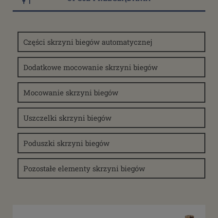
Dostępność
Części skrzyni biegów automatycznej
dostępny do 10 dni roboczych
(1)
dostępne: 8 szt.
(1)
Dodatkowe mocowanie skrzyni biegów
Cena
Mocowanie skrzyni biegów
od
Uszczelki skrzyni biegów
filtruj
do
Poduszki skrzyni biegów
Pozostałe elementy skrzyni biegów