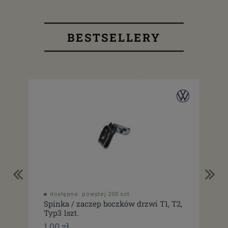
BESTSELLERY
dostępne: powyżej 200 szt.
do
Spinka / zaczep boczków drzwi T1, T2,
Usz
Typ3 1szt.
drz
1,00 zł
1,0