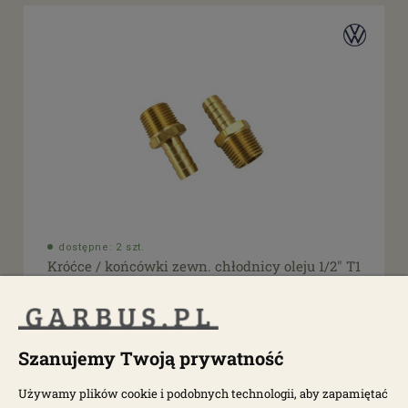
dostępne: 2 szt.
Króćce / końcówki zewn. chłodnicy oleju 1/2" T1
1860-100
Szanujemy Twoją prywatność
59,20 zł
74,00 zł
Używamy plików cookie i podobnych technologii, aby zapamiętać