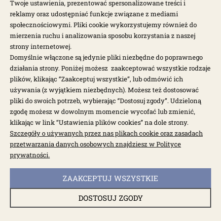
Twoje ustawienia, prezentować spersonalizowane treści i
reklamy oraz udostępniać funkcje związane z mediami
społecznościowymi. Pliki cookie wykorzystujemy również do
mierzenia ruchu i analizowania sposobu korzystania z naszej
strony internetowej.
Domyślnie włączone są jedynie pliki niezbędne do poprawnego
działania strony. Poniżej możesz zaakceptować wszystkie rodzaje
plików, klikając “Zaakceptuj wszystkie”, lub odmówić ich
używania (z wyjątkiem niezbędnych). Możesz też dostosować
pliki do swoich potrzeb, wybierając “Dostosuj zgody”. Udzieloną
zgodę możesz w dowolnym momencie wycofać lub zmienić,
klikając w link “Ustawienia plików cookies” na dole strony.
Szczegóły o używanych przez nas plikach cookie oraz zasadach
dostępny do 10 dni roboczych
przetwarzania danych osobowych znajdziesz w Polityce
Króćce / końcówki zewn. chłodnicy oleju 1/2" T1
prywatności.
ZAAKCEPTUJ WSZYSTKIE
001898P
DOSTOSUJ ZGODY
74,00 zł