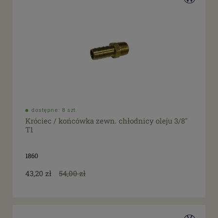
dostępne: 8 szt.
Króciec / końcówka zewn. chłodnicy oleju 3/8"
T1
1860
43,20 zł
54,00 zł