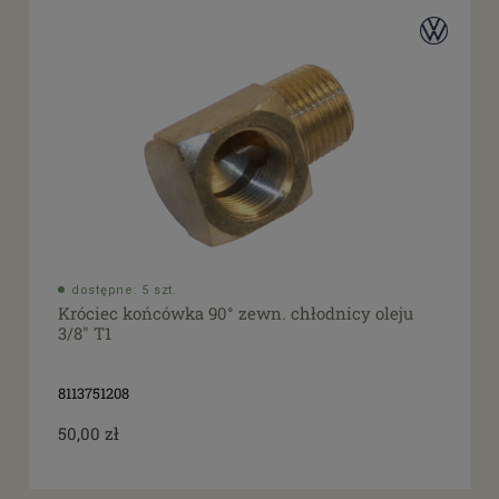
dostępne: 5 szt.
Króciec końcówka 90° zewn. chłodnicy oleju
3/8" T1
8113751208
50,00 zł