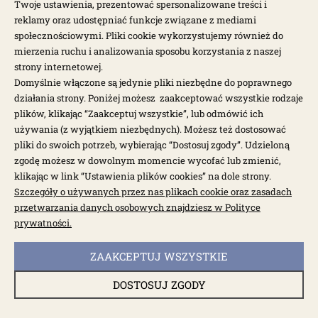
Twoje ustawienia, prezentować spersonalizowane treści i
reklamy oraz udostępniać funkcje związane z mediami
246,00 zł
społecznościowymi. Pliki cookie wykorzystujemy również do
mierzenia ruchu i analizowania sposobu korzystania z naszej
strony internetowej.
Domyślnie włączone są jedynie pliki niezbędne do poprawnego
działania strony. Poniżej możesz zaakceptować wszystkie rodzaje
plików, klikając “Zaakceptuj wszystkie”, lub odmówić ich
używania (z wyjątkiem niezbędnych). Możesz też dostosować
pliki do swoich potrzeb, wybierając “Dostosuj zgody”. Udzieloną
zgodę możesz w dowolnym momencie wycofać lub zmienić,
klikając w link “Ustawienia plików cookies” na dole strony.
Szczegóły o używanych przez nas plikach cookie oraz zasadach
przetwarzania danych osobowych znajdziesz w Polityce
prywatności.
ZAAKCEPTUJ WSZYSTKIE
dostępny do 10 dni roboczych
Czujnik poziomu paliwa pływak mechaniczny
T1 62-
DOSTOSUJ ZGODY