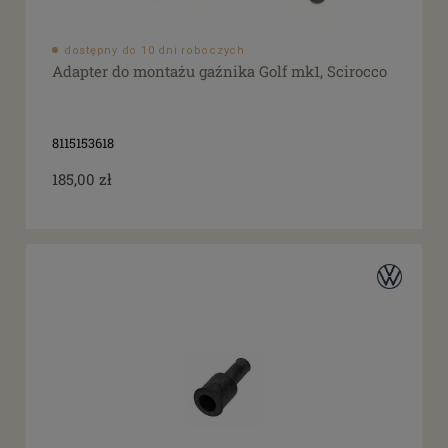
dostępne: 1 szt.
(72)
dostępne: 2 szt.
(59)
dostępne: 3 szt.
(29)
dostępny do 10 dni roboczych
Adapter do montażu gaźnika Golf mk1, Scirocco
dostępne: 6 szt.
(24)
więcej
Cena
8115153618
185,00 zł
od
filtruj
do
Promocja
tak
(3)