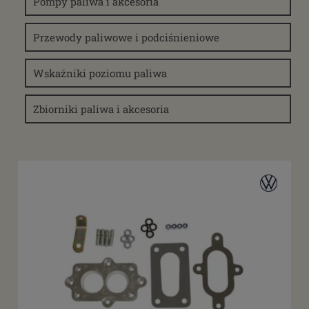
Pompy paliwa i akcesoria
VW Transporter T4
(25)
Przewody paliwowe i podciśnieniowe
VW Karmann Ghia T14
(362)
VW Karmann Ghia T14 Cabrio
(24)
Wskaźniki poziomu paliwa
VW Golf mk1
(52)
VW Golf mk2
(33)
Zbiorniki paliwa i akcesoria
VW Golf mk3
(7)
VW Scirocco
(19)
VW Typ 3
(201)
VW 411-412
(152)
VW T181
(198)
Buggy
(12)
Dostępność
dostępny do 10 dni roboczych
(374)