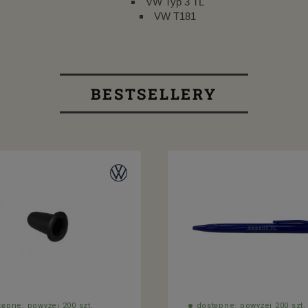
VW Typ 3 TL
VW T181
BESTSELLERY
tępne: powyżej 200 szt.
dostępne: powyżej 200 szt.