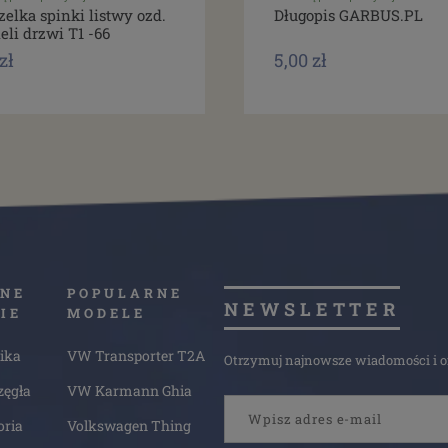
zelka spinki listwy ozd.
Długopis GARBUS.PL
eli drzwi T1 -66
zł
5,00 zł
NE
POPULARNE
NEWSLETTER
IE
MODELE
ika
VW Transporter T2A
Otrzymuj najnowsze wiadomości i of
zęgła
VW Karmann Ghia
oria
Volkswagen Thing