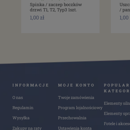
Spinka / zaczep boczków
Uszc
drzwi T1, T2, Typ3 1szt.
/ pan
1,00 zł
1,00 
INFORMACJE
MOJE KONTO
POPULAR
KATEGOR
O nas
Twoje zamówienia
Elementy siln
Regulamin
Program lojalnościowy
Elementy spr
Wysyłka
Przechowalnia
Fotele i akces
Zakupy na raty
Ustawienia konta