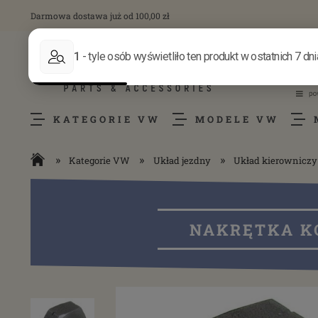
Darmowa dostawa już od 100,00 zł
KATEGORIE VW
MODELE VW
»
»
»
Kategorie VW
Układ jezdny
Układ kierowniczy
NAKRĘTKA K