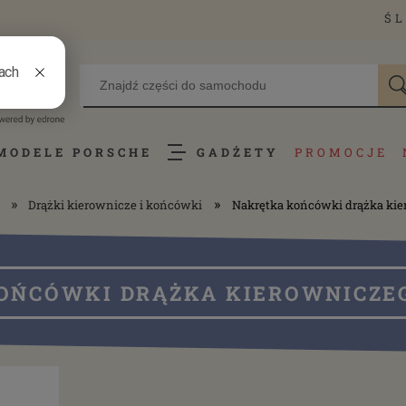
ŚL
MODELE PORSCHE
GADŻETY
PROMOCJE
»
»
Drążki kierownicze i końcówki
Nakrętka końcówki drążka kie
OŃCÓWKI DRĄŻKA KIEROWNICZEGO