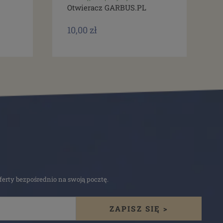
Otwieracz GARBUS.PL
10,00 zł
erty bezpośrednio na swoją pocztę.
ZAPISZ SIĘ >