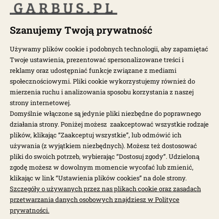
POPULARNE MODELE
Szanujemy Twoją prywatność
Używamy plików cookie i podobnych technologii, aby zapamiętać
NEWSLETTER
Twoje ustawienia, prezentować spersonalizowane treści i
reklamy oraz udostępniać funkcje związane z mediami
społecznościowymi. Pliki cookie wykorzystujemy również do
Otrzymuj najnowsze wiadomości i oferty bezpośrednio na swoją
pocztę.
mierzenia ruchu i analizowania sposobu korzystania z naszej
strony internetowej.
Domyślnie włączone są jedynie pliki niezbędne do poprawnego
ZAPISZ SIĘ >
działania strony. Poniżej możesz zaakceptować wszystkie rodzaje
plików, klikając “Zaakceptuj wszystkie”, lub odmówić ich
używania (z wyjątkiem niezbędnych). Możesz też dostosować
pliki do swoich potrzeb, wybierając “Dostosuj zgody”. Udzieloną
zgodę możesz w dowolnym momencie wycofać lub zmienić,
klikając w link “Ustawienia plików cookies” na dole strony.
Szczegóły o używanych przez nas plikach cookie oraz zasadach
Garbus.pl © 2026
przetwarzania danych osobowych znajdziesz w Polityce
prywatności.
Sklep internetowy Shoper.pl