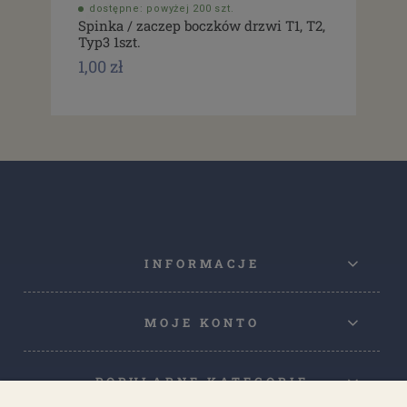
dostępne: powyżej 200 szt.
do
Spinka / zaczep boczków drzwi T1, T2,
Usz
Typ3 1szt.
drz
1,00 zł
1,0
INFORMACJE
MOJE KONTO
POPULARNE KATEGORIE